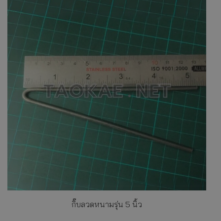
กิ๊บลวดหนามรุ่น 5 นิ้ว