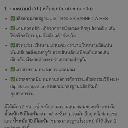
1. ลวดหนามทั่วไป (เหล็กชุบกัลวาไนซ์ ทนสนิม)
ผลิตตามมาตรฐาน JIS : G 3533 BARBED WIRES
แกนลวดหลัก : เกิดจากการนำลวดเหล็กชุบสังกะสี 2 เส้น
ใช้เครื่องจักรหมุน ตีเกลียวเข้าด้วยกัน
ตัวหนาม : มีหนามแหลมคม 4หนาม ใบหนามมัดแน่น
พันเกลียวแข็งแรงอยู่กับลวดเส้นหลักเหมือนเป็นลวดเส้น
เดียวกัน มีระยะห่างระหว่างหนามเท่าๆกัน
เงา สวยงาม หนามยาว แหลมคม
ปราศจากสนิม ทนทานต่อการกัดกร่อน ด้วยกรรมวิธี Hot-
Dip Galvanization ตรงตามมาตรฐานผลิตภัณฑ์
อุตสาหกรรม
มีให้เลือก 2 ขนาดน้ำหนักตามความเหมาะสมของหน้างาน คือ
น้ำหนัก 5 กิโลกรัม
เหมาะสำหรับงานต่อเติมเล็กๆ หรือซ่อมแซม
และ
น้ำหนัก 10 กิโลกรัม
(ขนาดมาตรฐานโรงงาน) มีให้เลือก 3