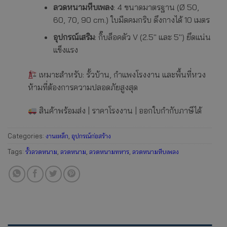
ลวดหนามหีบเพลง
: 4 ขนาดมาตรฐาน (Ø 50,
60, 70, 90 cm.) ใบมีดคมกริบ ดึงกางได้ 10 เมตร
อุปกรณ์เสริม
: กิ๊บล็อคตัว V (2.5″ และ 5″) ยึดแน่น
แข็งแรง
เหมาะสำหรับ: รั้วบ้าน, กำแพงโรงงาน และพื้นที่หวง
ห้ามที่ต้องการความปลอดภัยสูงสุด
สินค้าพร้อมส่ง | ราคาโรงงาน | ออกใบกำกับภาษีได้
Categories:
งานเหล็ก
,
อุปกรณ์ก่อสร้าง
Tags:
รั้วลวดหนาม
,
ลวดหนาม
,
ลวดหนามทหาร
,
ลวดหนามหีบเพลง