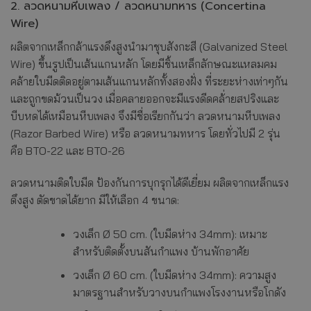
2. ลวดหนามหีบเพลง / ลวดหนามทหาร (Concertina
Wire)
ผลิตจากเหล็กกล้าแรงดึงสูงนำมาชุบสังกะสี (Galvanized Steel
Wire) ขึ้นรูปเป็นเส้นแกนหลัก โดยมีชิ้นเหล็กลักษณะแหลมคม
คล้ายใบมีดติดอยู่ตามเส้นแกนหลักทั้งสองฝั่ง ที่ระยะห่างเท่าๆกัน
และถูกขดม้วนเป็นวง เมื่อคลายออกจะมีแรงดีดคล้่ายสปริงและ
บีบหดได้เหมือนหีบเพลง จึงมีชื่อเรียกกันว่า ลวดหนามหีบเพลง
(Razor Barbed Wire) หรือ ลวดหนามทหาร โดยทั่วไปมี 2 รุ่น
คือ BTO-22 และ BTO-26
ลวดหนามติดใบมีด ป้องกันการบุกรุกได้ดีเยี่ยม ผลิตจากเหล็กแรง
ดึงสูง ตัดขาดได้ยาก มีให้เลือก 4 ขนาด:
วงเล็ก Ø 50 cm. (ใบมีดห่าง 34mm): เหมาะ
สำหรับติดตั้งบนสันกำแพง บ้านพักอาศัย
วงเล็ก Ø 60 cm. (ใบมีดห่าง 34mm): ความสูง
มาตรฐานสำหรับวางบนกำแพงโรงงานหรือโกดัง