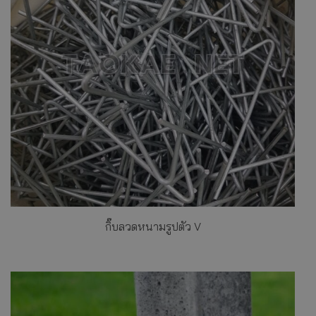
กิ๊บลวดหนามรูปตัว V