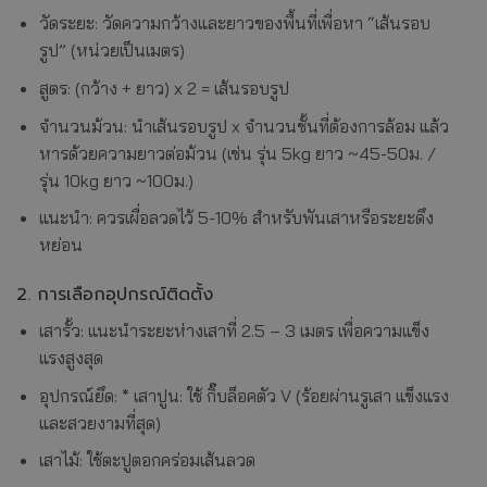
วัดระยะ: วัดความกว้างและยาวของพื้นที่เพื่อหา “เส้นรอบ
รูป” (หน่วยเป็นเมตร)
สูตร: (กว้าง + ยาว) x 2 = เส้นรอบรูป
จำนวนม้วน: นำเส้นรอบรูป x จำนวนชั้นที่ต้องการล้อม แล้ว
หารด้วยความยาวต่อม้วน (เช่น รุ่น 5kg ยาว ~45-50ม. /
รุ่น 10kg ยาว ~100ม.)
แนะนำ: ควรเผื่อลวดไว้ 5-10% สำหรับพันเสาหรือระยะดึง
หย่อน
2. การเลือกอุปกรณ์ติดตั้ง
เสารั้ว: แนะนำระยะห่างเสาที่ 2.5 – 3 เมตร เพื่อความแข็ง
แรงสูงสุด
อุปกรณ์ยึด: * เสาปูน: ใช้ กิ๊บล็อคตัว V (ร้อยผ่านรูเสา แข็งแรง
และสวยงามที่สุด)
เสาไม้: ใช้ตะปูตอกคร่อมเส้นลวด