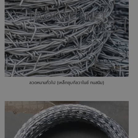
ลวดหนามทั่วไป (เหล็กชุบกัลวาไนซ์ ทนสนิม)