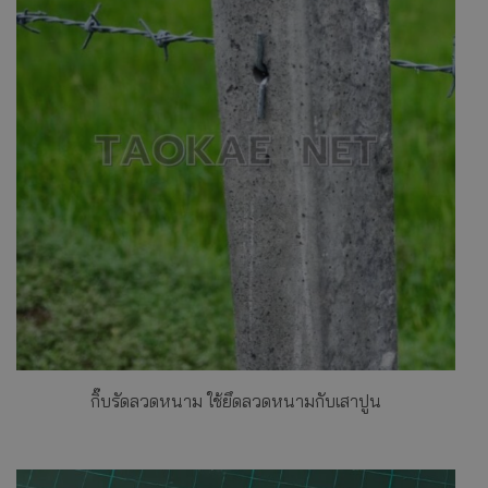
กิ๊บรัดลวดหนาม ใช้ยึดลวดหนามกับเสาปูน