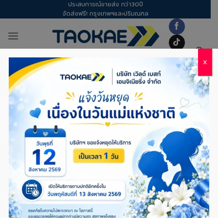
ประสบการณ์ขายส่ง กว่า30ปี
Skip
จัดส่งฟรี! กรุงเทพฯและปริมณฑล
to
content
X
อุปกรณ์ก่อสร้าง
/
งานเหล็ก