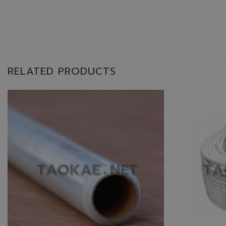
RELATED PRODUCTS