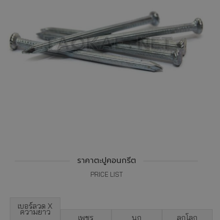
ราคาตะปูคอนกรีต
PRICE LIST
เบอร์ลวด X
ความยาว
เพชร
นก
ลูกโลก