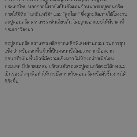
ประเทศไทย นอกจากนี้เรายังเป็นตัวแทนจำหน่ายตะปูคอนกรีต
ภายใต้ยี่ห้อ “นกอินทรีย์” และ “ลูกโลก” ซึ่งถูกผลิตภายใต้โรงงาน
ตะปูคอนกรีต ตราเพชร เช่นเดียวกัน โดยถูกออกแบบให้มีราคาที่
ย่อมเยาว์ลงมา
ตะปูคอนกรีต ตราเพชร ผลิตจากเหล็กพิเศษผ่านกระบวนการชุบ
แข็ง สำหรับตอกพื้นผิวที่เป็นคอนกรีตโดยเฉพาะ เนื่องจาก
คอนกรีตเป็นพื้นผิวที่มีความแข็งมาก ไม่หักงอง่ายเมื่อโดน
กระแทก มีปลายแหลม บริเวณตัวของตะปูคอนกรีตจะมีลักษณะ
เป็นร่องเล็กๆ เพื่อทำให้การยึดเกาะกับคอนกรีตหรือตัวชิ้นงานได้
ดียิ่งขึ้น
.