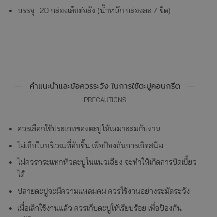
บรรจุ : 20 กล่องเล็กต่อลัง (น้ำหนัก กล่องละ 7 ขีด)
ตะปูคอนกรีตตราลูกโลก
คำแนะนำและข้อควรระวัง ในการใชัตะปูคอนกรีต
PRECAUTIONS
ควรเลือกใช้ประเภทของตะปูให้เหมาะสมกับงาน
ไม่เก็บในบริเวณที่อับชื้น เพื่อป้องกันการเกิดสนิม
ไม่ควรกระแทกหัวตะปูในแนวเฉียง จะทำให้เกิดการบิดเบี้ยว
ได้
ปลายตะปูจะมีความแหลมคม ควรใช้งานอย่างระมัดระวัง
เมื่อเลิกใช้งานแล้ว ควรเก็บตะปูให้เรียบร้อย เพื่อป้องกัน