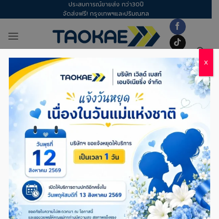
ประสบการณ์ขายส่ง กว่า30ปี
Skip
จัดส่งฟรี! กรุงเทพฯและปริมณฑล
to
content
X
อุปกรณ์ก่อสร้าง
/
งานเหล็ก