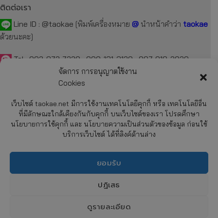
ติดต่อเรา
Line ID :
@taokae
[พิมพ์เครื่องหมาย
@
นำหน้าคำว่า
taokae
ด้วยนะคะ]
Tel :
092-872-7229
,
099-131-3129
,
087-918-2929
จัดการ การอนุญาตใช้งาน
E-mail :
taokae.net@gmail.com
Cookies
เว็บไซต์ taokae.net มีการใช้งานเทคโนโลยีคุกกี้ หรือ เทคโนโลยีอื่น
Fax : 02-054-4244
ที่มีลักษณะใกล้เคียงกันกับคุกกี้ บนเว็บไซต์ของเรา โปรดศึกษา
นโยบายการใช้คุกกี้ และ นโยบายความเป็นส่วนตัวของข้อมูล ก่อนใช้
รายละเอียด
บริการเว็บไซต์ ได้ที่ลิงค์ด้านล่าง
เกี่ยวกับบริษัทฯ
การสั่งซื้อสินค้า
ยอมรับ
การชำระค่าสินค้า
CHATY
ปฏิเสธ
การจัดส่งสินค้า
นโยบายความเป็นส่วนตัวของข้อมูล (Privacy Policy)
HIDE
ดูรายละเอียด
นโยบายการใช้คุกกี้ (Cookies Policy)