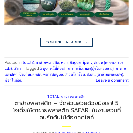
CONTINUE READING
→
Posted in
total2
,
ตาข่ายพลาสติก
,
พลาสติกปูบ่อ
,
มุ้งขาว
,
สแลน (ตาข่ายกรอง
แสง)
,
เชือก
|
Tagged
5 อุปกรณ์ที่ต้องมี
,
ตาข่ายกันแมลง(มุ้งไนล่อนขาว)
,
ตาข่าย
พลาสติก
,
ป้องกันผลผลิต
,
พลาสติกปูบ่อ
,
วิกฤตโลกร้อน
,
สแลน (ตาข่ายกรองแสง)
,
เชือกไนล่อน
Leave a comment
TOTAL
,
ตาข่ายพลาสติก
ตาข่ายพลาสติก – จัดสวนสวยด้วยมือเรา! 5
ไอเดียใช้ตาข่ายพลาสติก SAFARI ในงานสวนที่
คนรักต้นไม้ต้องกดไลก์