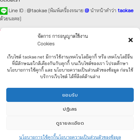
Line ID :
@taokae
[พิมพ์เครื่องหมาย
@
นำหน้าคำว่า
taokae
ด้วยนะคะ]
Tel :
092-872-7229
,
099-131-3129
,
087-918-2929
จัดการ การอนุญาตใช้งาน
Cookies
E-mail :
taokae.net@gmail.com
เว็บไซต์ taokae.net มีการใช้งานเทคโนโลยีคุกกี้ หรือ เทคโนโลยีอื่น
Fax : 02-054-4244
ที่มีลักษณะใกล้เคียงกันกับคุกกี้ บนเว็บไซต์ของเรา โปรดศึกษา
นโยบายการใช้คุกกี้ และ นโยบายความเป็นส่วนตัวของข้อมูล ก่อนใช้
บริการเว็บไซต์ ได้ที่ลิงค์ด้านล่าง
รายละเอียด
เกี่ยวกับบริษัทฯ
ยอมรับ
การสั่งซื้อสินค้า
CHATY
การชำระค่าสินค้า
ปฏิเสธ
การจัดส่งสินค้า
HIDE
นโยบายความเป็นส่วนตัวของข้อมูล (Privacy Policy)
ดูรายละเอียด
นโยบายการใช้คุกกี้ (Cookies Policy)
นโยบายการใช้คุกกี้
นโยบายความเป็นส่วนตัวของข้อมูล