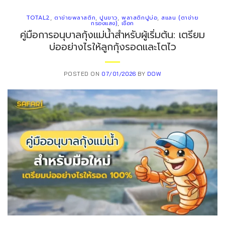
TOTAL2
,
ตาข่ายพลาสติก
,
ปูนขาว
,
พลาสติกปูบ่อ
,
สแลน (ตาข่าย
กรองแสง)
,
เชือก
คู่มือการอนุบาลกุ้งแม่น้ำสำหรับผู้เริ่มต้น: เตรียม
บ่ออย่างไรให้ลูกกุ้งรอดและโตไว
POSTED ON
07/01/2026
BY
DOW