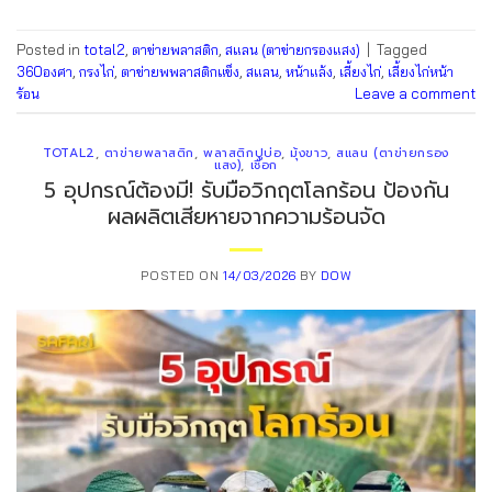
Posted in
total2
,
ตาข่ายพลาสติก
,
สแลน (ตาข่ายกรองแสง)
|
Tagged
360องศา
,
กรงไก่
,
ตาข่ายพพลาสติกแข็ง
,
สแลน
,
หน้าแล้ง
,
เลี้ยงไก่
,
เลี้ยงไก่หน้า
ร้อน
Leave a comment
TOTAL2
,
ตาข่ายพลาสติก
,
พลาสติกปูบ่อ
,
มุ้งขาว
,
สแลน (ตาข่ายกรอง
แสง)
,
เชือก
5 อุปกรณ์ต้องมี! รับมือวิกฤตโลกร้อน ป้องกัน
ผลผลิตเสียหายจากความร้อนจัด
POSTED ON
14/03/2026
BY
DOW