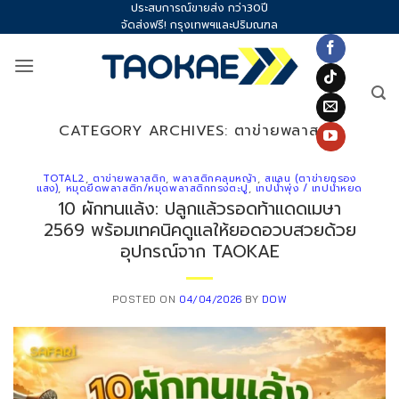
ประสบการณ์ขายส่ง กว่า30ปี
Skip
จัดส่งฟรี! กรุงเทพฯและปริมณฑล
to
content
CATEGORY ARCHIVES:
ตาข่ายพลาสติก
TOTAL2
,
ตาข่ายพลาสติก
,
พลาสติกคลุมหญ้า
,
สแลน (ตาข่ายกรอง
แสง)
,
หมุดยึดพลาสติก/หมุดพลาสติกทรงตะปู
,
เทปน้ำพุ่ง / เทปน้ำหยด
10 ผักทนแล้ง: ปลูกแล้วรอดท้าแดดเมษา
2569 พร้อมเทคนิคดูแลให้ยอดอวบสวยด้วย
อุปกรณ์จาก TAOKAE
POSTED ON
04/04/2026
BY
DOW