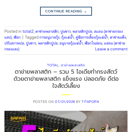
CONTINUE READING
→
Posted in
total2
,
ตาข่ายพลาสติก
,
ปูนขาว
,
พลาสติกปูบ่อ
,
สแลน (ตาข่ายกรอง
แสง)
,
เชือก
|
Tagged
การอนุบาลกุ้ง
,
กุ้งแม่น้ำ
,
คู่มือการเลี้ยงกุ้งแม่น้ำ
,
ตาข่ายแข็ง
,
ปรับสภาพบ่อ
,
ปูนขาว
,
พลาสติกปูบ่อ
,
อนุบาลกุ้งแม่น้ำ
,
เชือกไนล่อน
,
แสลน (ตาข่าย
กรองแสง)
Leave a comment
TOTAL
,
ตาข่ายพลาสติก
ตาข่ายพลาสติก – รวม 5 ไอเดียทำกรงสัตว์
ด้วยตาข่ายพลาสติก แข็งแรง ปลอดภัย ดีต่อ
ใจสัตว์เลี้ยง
POSTED ON
07/01/2026
BY
TITAPORN