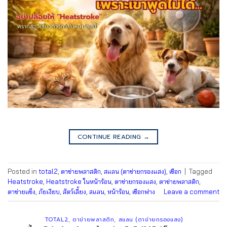
CONTINUE READING
→
Posted in
total2
,
ตาข่ายพลาสติก
,
สแลน (ตาข่ายกรองแสง)
,
เชือก
|
Tagged
Heatstroke
,
Heatstroke ในหน้าร้อน
,
ตาข่ายกรองแสง
,
ตาข่ายพลาสติก
,
ตาข่ายแข็ง
,
ภัยเงียบ
,
สัตว์เลี้ยง
,
สแลน
,
หน้าร้อน
,
เชือกฟาง
Leave a comment
TOTAL2
,
ตาข่ายพลาสติก
,
สแลน (ตาข่ายกรองแสง)