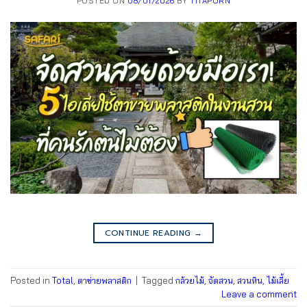
POSTED ON
08/01/2026
BY
TITAPORN
CONTINUE READING
→
Posted in
Total
,
ตาข่ายพลาสติก
|
Tagged
กล้วยไม้
,
จัดสวน
,
สวนหิน
,
ไม้เลี้ย
Leave a comment