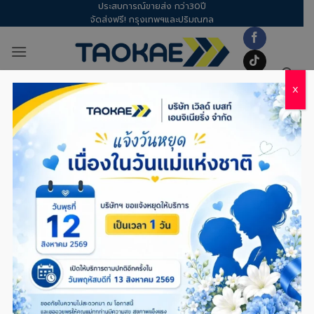
ประสบการณ์ขายส่ง กว่า30ปี
Skip
จัดส่งฟรี! กรุงเทพฯและปริมณฑล
to
content
X
อุปกรณ์เซฟตี้
/
เสื้อนิรภัย
FILTER
เสื้อนิรภัย