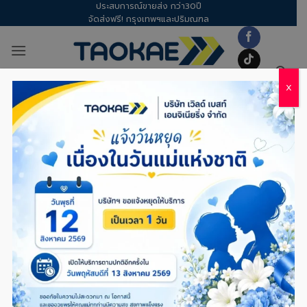
ประสบการณ์ขายส่ง กว่า30ปี
Skip
จัดส่งฟรี! กรุงเทพฯและปริมณฑล
to
content
X
อุปกรณ์เซฟตี้
/
ป้องกันศีรษะ
FILTER
อุปกรณ์ป้องกันศีรษะ