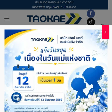
ประสบการณ์ขายส่ง กว่า30ปี
Skip
จัดส่งฟรี! กรุงเทพฯและปริมณฑล
to
content
X
CATEGORY ARCHIVES:
ลวดผูกเหล็ก
TOTAL2
,
ลวดผูกเหล็ก
ลวดผูกเหล็ก- ผูกเหล็กยังไงไม่ให้หลุด ก่อนเท
คอนกรีต | เทคนิคช่างที่ช่วยลดงานแก้
POSTED ON
30/01/2026
BY
DOW