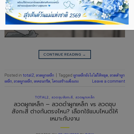
CONTINUE READING
→
Posted in
total2
,
ลวดผูกเหล็ก
|
Tagged
ผูกเหล็กยังไงไม่ให้หลุด
,
ลวดดำผูก
เหล็ก
,
ลวดผูกเหล็ก
,
เทคอนกรีต
,
โครงสร้างแข็งแรง
Leave a comment
TOTAL2
,
ลวดชุบสังกะสี
,
ลวดผูกเหล็ก
ลวดผูกเหล็ก – ลวดดำผูกเหล็ก vs ลวดชุบ
สังกะสี ต่างกันตรงไหน? เลือกใช้แบบไหนดีให้
เหมาะกับงาน