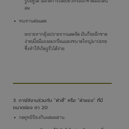
รูปอยู่ได้ ไม่เกิดการบิดเบี้ยวหรือฉีกขาดเมื่อโดน
ลม
ทนทานต่อแดด:
เพราะหากมุ้งเปราะจากแดดจัด มันก็จะฉีกขาด
ง่ายเมื่อมีแรงลมหรือแมลงขนาดใหญ่มาปะทะ
ซึ่งทำให้เกิดรูรั่วได้ง่าย
3. การใช้งานร่วมกับ “ผ้าลี่” หรือ “ผ้าแยง” ที่มี
ขนาดช่อง ตา 20
กลยุทธ์ป้องกันผสมผสาน: