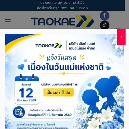
ประสบการณ์ขายส่ง กว่า30ปี
Skip
จัดส่งฟรี! กรุงเทพฯและปริมณฑล
to
content
X
มุ้งไนล่อนฟ้า 16 ตา: วิธี
เลือกตาข่ายให้กันแมลงได้
จริง
ติดมุ้งแล้ว แต่แมลงยังเข้าอยู่? อาจไม่ใช่เพราะมุ้งไม่ดี
แต่เพราะ ‘ขนาดช่องตา’ ไม่ตรงกับชนิดแมลงที่
ต้องการป้องกัน หลายคนเลือกใช้ ผ้ามุ้งไนล่อนฟ้า
16ตา เพราะต้องการการระบายอากาศที่ดี แต่กลับพบ
ว่าแมลงเล็กๆ ยังคงรอดเข้ามาได้ บทความนี้จะมา