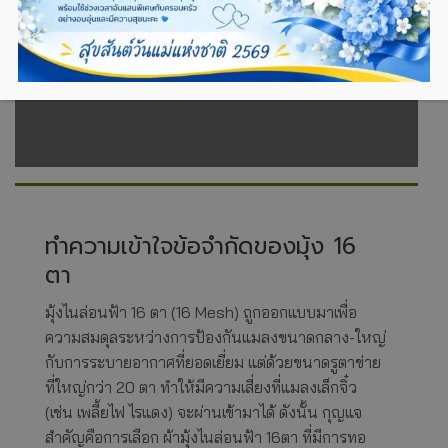
แนะนำวิธีเลือก มุ้งไนล่อนฟ้า 16 ตา เกรดพรีเมียม
และเทคนิคการใช้งาน ผ้าแยง หรือ มุ้งฟ้า อย่างไรให้
สามารถเป็นเกราะป้องกันแมลงได้อย่างแท้จริง
ทำความเข้าใจข้อจำกัดของมุ้ง 16
ตา
มุ้งไนล่อนฟ้า 16 ตา (16 Mesh) ถูกออกแบบมาเพื่อ
ความสมดุลระหว่างการป้องกันแมลงขนาดกลาง-ใหญ่
กับการระบายอากาศที่ยอดเยี่ยม แต่ด้วยขนาดรูตาข่าย
ที่ใหญ่กว่า 20 ตา ทำให้มีความเสี่ยงที่แมลงเล็กจิ๋ว
(เช่น เพลี้ยไฟ ไรแดง) จะผ่านเข้ามาได้ ดังนั้น กุญแจ
สำคัญคือการเลือก ผ้ามุ้งไนล่อนฟ้า 16ตา ที่มีการทอ