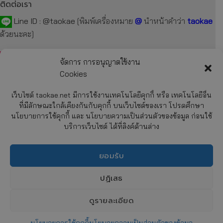
ติดต่อเรา
Line ID :
@taokae
[พิมพ์เครื่องหมาย
@
นำหน้าคำว่า
taokae
ด้วยนะคะ]
Tel :
092-872-7229
,
099-131-3129
,
087-918-2929
จัดการ การอนุญาตใช้งาน
Cookies
E-mail :
taokae.net@gmail.com
เว็บไซต์ taokae.net มีการใช้งานเทคโนโลยีคุกกี้ หรือ เทคโนโลยีอื่น
Fax : 02-054-4244
ที่มีลักษณะใกล้เคียงกันกับคุกกี้ บนเว็บไซต์ของเรา โปรดศึกษา
นโยบายการใช้คุกกี้ และ นโยบายความเป็นส่วนตัวของข้อมูล ก่อนใช้
บริการเว็บไซต์ ได้ที่ลิงค์ด้านล่าง
รายละเอียด
เกี่ยวกับบริษัทฯ
ยอมรับ
การสั่งซื้อสินค้า
CHATY
การชำระค่าสินค้า
ปฏิเสธ
การจัดส่งสินค้า
HIDE
นโยบายความเป็นส่วนตัวของข้อมูล (Privacy Policy)
ดูรายละเอียด
นโยบายการใช้คุกกี้ (Cookies Policy)