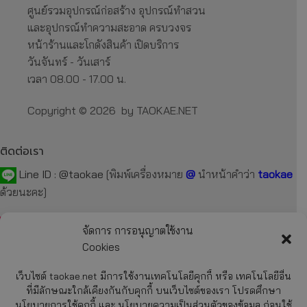
ศูนย์รวมอุปกรณ์ก่อสร้าง อุปกรณ์ทำสวน
และอุปกรณ์ทำความสะอาด ครบวงจร
หน้าร้านและโกดังสินค้า เปิดบริการ
วันจันทร์ - วันเสาร์
เวลา 08.00 - 17.00 น.
Copyright © 2026 by TAOKAE.NET
ติดต่อเรา
Line ID :
@taokae
[พิมพ์เครื่องหมาย
@
นำหน้าคำว่า
taokae
ด้วยนะคะ]
Tel :
092-872-7229
,
099-131-3129
,
087-918-2929
จัดการ การอนุญาตใช้งาน
Cookies
E-mail :
taokae.net@gmail.com
เว็บไซต์ taokae.net มีการใช้งานเทคโนโลยีคุกกี้ หรือ เทคโนโลยีอื่น
Fax : 02-054-4244
ที่มีลักษณะใกล้เคียงกันกับคุกกี้ บนเว็บไซต์ของเรา โปรดศึกษา
นโยบายการใช้คุกกี้ และ นโยบายความเป็นส่วนตัวของข้อมูล ก่อนใช้