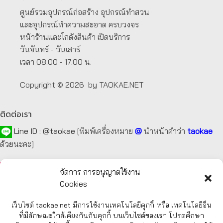
ศูนย์รวมอุปกรณ์ก่อสร้าง อุปกรณ์ทำสวน
และอุปกรณ์ทำความสะอาด ครบวงจร
หน้าร้านและโกดังสินค้า เปิดบริการ
วันจันทร์ - วันเสาร์
เวลา 08.00 - 17.00 น.
Copyright © 2026 by TAOKAE.NET
ติดต่อเรา
Line ID :
@taokae
[พิมพ์เครื่องหมาย
@
นำหน้าคำว่า
taokae
ด้วยนะคะ]
Tel :
092-872-7229
,
099-131-3129
,
087-918-2929
จัดการ การอนุญาตใช้งาน
Cookies
E-mail :
taokae.net@gmail.com
เว็บไซต์ taokae.net มีการใช้งานเทคโนโลยีคุกกี้ หรือ เทคโนโลยีอื่น
Fax : 02-054-4244
ที่มีลักษณะใกล้เคียงกันกับคุกกี้ บนเว็บไซต์ของเรา โปรดศึกษา