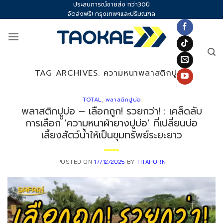
ประสบการณ์ขายส่ง กว่า30ปี
Skip
จัดส่งฟรี! กรุงเทพฯและปริมณฑล
to
content
TAG ARCHIVES:
ความหนาพลาสติกปูบ่อ
TOTAL
,
พลาสติกปูบ่อ
พลาสติกปููบ่อ – เลือกถูก! รวยกว่า! : เคล็ดลับ
การเลือก ‘ความหนาผ้ายางปูบ่อ’ ที่เปลี่ยนบ่อ
เลี้ยงสัตว์น้ำให้เป็นขุมทรัพย์ระยะยาว
POSTED ON
17/12/2025
BY
TITAPORN