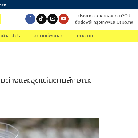
okae
ประสบการณ์ขายส่ง กว่า30ปี
จัดส่งฟรี! กรุงเทพฯและปริมณฑล
ินค้าจัดโปร
คำถามที่พบบ่อย
บทความ
ามต่างและจุดเด่นตามลักษณะ