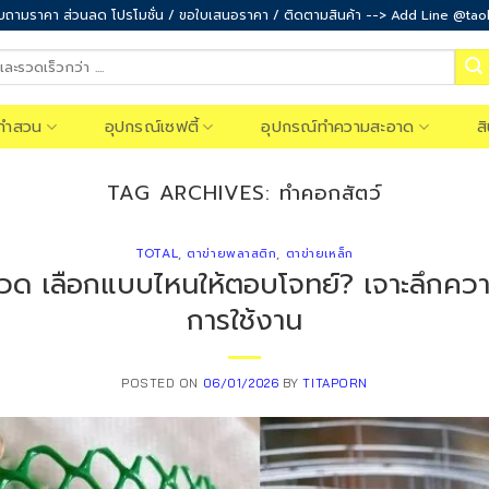
ถามราคา ส่วนลด โปรโมชั่น / ขอใบเสนอราคา / ติดตามสินค้า --> Add Line @ta
ทำสวน
อุปกรณ์เซฟตี้
อุปกรณ์ทำความสะอาด
ส
TAG ARCHIVES:
ทำคอกสัตว์
TOTAL
,
ตาข่ายพลาสติก
,
ตาข่ายเหล็ก
วด เลือกแบบไหนให้ตอบโจทย์? เจาะลึกคว
การใช้งาน
POSTED ON
06/01/2026
BY
TITAPORN