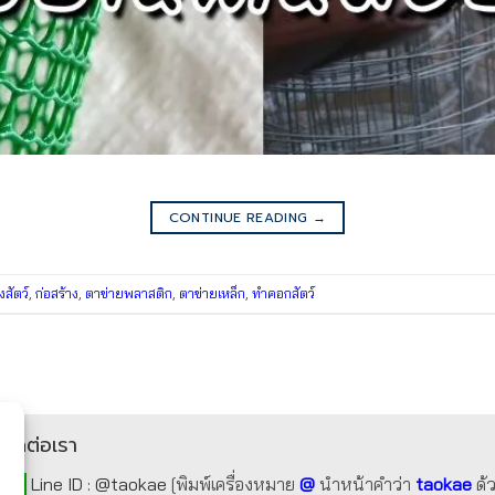
CONTINUE READING
→
งสัตว์
,
ก่อสร้าง
,
ตาข่ายพลาสติก
,
ตาข่ายเหล็ก
,
ทำคอกสัตว์
ติดต่อเรา
Line ID :
@taokae
[พิมพ์เครื่องหมาย
@
นำหน้าคำว่า
taokae
ด้