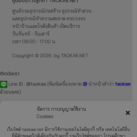
ศูนย์บริการลูกค้า TAOKAE.NET
ศูนย์รวมอุปกรณ์ก่อสร้าง อุปกรณ์ทำสวน
และอุปกรณ์ทำความสะอาด ครบวงจร
หน้าร้านและโกดังสินค้า เปิดบริการ
วันจันทร์ - วันเสาร์
เวลา 08.00 - 17.00 น.
Copyright © 2026 by TAOKAE.NET
ติดต่อเรา
Line ID :
@taokae
[พิมพ์เครื่องหมาย
@
นำหน้าคำว่า
taokae
ด้วยนะคะ]
Tel :
092-872-7229
,
099-131-3129
,
087-918-2929
จัดการ การอนุญาตใช้งาน
Cookies
E-mail :
taokae.net@gmail.com
เว็บไซต์ taokae.net มีการใช้งานเทคโนโลยีคุกกี้ หรือ เทคโนโลยีอื่น
Fax : 02-054-4244
ที่มีลักษณะใกล้เคียงกันกับคุกกี้ บนเว็บไซต์ของเรา โปรดศึกษา