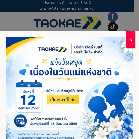
ประสบการณ์ขายส่ง กว่า30ปี
Skip
จัดส่งฟรี! กรุงเทพฯและปริมณฑล
to
content
X
TAG ARCHIVES:
ทำรั้ว
TOTAL2
,
ลวดชุบสังกะสี
,
ลวดผูกเหล็ก
ลวดผูกเหล็ก – ลวดดำผูกเหล็ก vs ลวดชุบ
สังกะสี ต่างกันตรงไหน? เลือกใช้แบบไหนดีให้
เหมาะกับงาน
POSTED ON
30/01/2026
BY
DOW