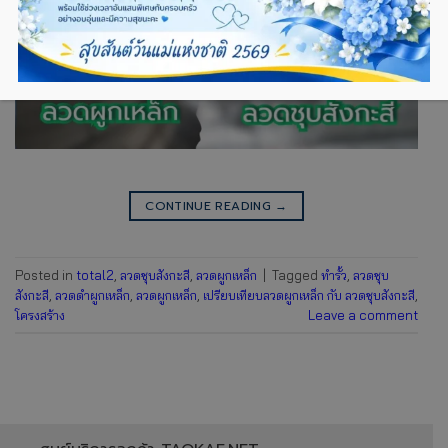
CONTINUE READING
→
Posted in
total2
,
ลวดชุบสังกะสี
,
ลวดผูกเหล็ก
|
Tagged
ทำรั้ว
,
ลวดชุบ
สังกะสี
,
ลวดดำผูกเหล็ก
,
ลวดผูกเหล็ก
,
เปรียบเทียบลวดผูกเหล็ก กับ ลวดชุบสังกะสี
,
โครงสร้าง
Leave a comment