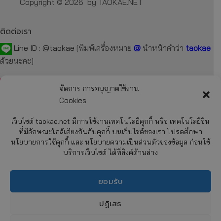
Copyright © 2026 by TAOKAE.NET
ติดต่อเรา
Line ID :
@taokae
[พิมพ์เครื่องหมาย
@
นำหน้าคำว่า
taokae
ด้วยนะคะ]
Tel :
092-872-7229
,
099-131-3129
,
087-918-2929
จัดการ การอนุญาตใช้งาน
Cookies
E-mail :
taokae.net@gmail.com
เว็บไซต์ taokae.net มีการใช้งานเทคโนโลยีคุกกี้ หรือ เทคโนโลยีอื่น
Fax : 02-054-4244
ที่มีลักษณะใกล้เคียงกันกับคุกกี้ บนเว็บไซต์ของเรา โปรดศึกษา
นโยบายการใช้คุกกี้ และ นโยบายความเป็นส่วนตัวของข้อมูล ก่อนใช้
บริการเว็บไซต์ ได้ที่ลิงค์ด้านล่าง
รายละเอียด
เกี่ยวกับบริษัทฯ
ยอมรับ
การสั่งซื้อสินค้า
CHATY
การชำระค่าสินค้า
ปฏิเสธ
การจัดส่งสินค้า
HIDE