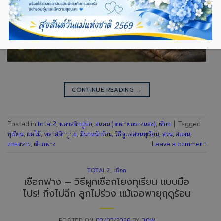
CONTINUE READING
→
Posted in
total2
,
พลาสติกปูบ่อ
,
สแลน (ตาข่ายกรองแสง)
,
เชือก
|
Tagged
ทุเรียน
,
ผลไม้
,
พลาสติกปูบ่อ
,
มีนาหน้าร้อน
,
วิธีดูแลสวนทุเรียน
,
สวน
,
สแลน
,
เกษตรกร
,
เชือกฟาง
Leave a comment
TOTAL2
,
เชือก
เชือกฟาง – วิธีผูกเชือกโยงทุเรียน แบบมือ
โปร! กิ่งไม่ฉีก ลูกไม่ร่วง แม้เจอพายุฤดูร้อน
POSTED ON
03/03/2026
BY
DOW