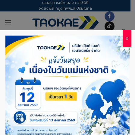
ประสบการณ์ขายส่ง กว่า30ปี
Skip
จัดส่งฟรี! กรุงเทพฯและปริมณฑล
to
content
X
TAG ARCHIVES:
ทุเรียน
TOTAL2
,
พลาสติกปูบ่อ
,
สแลน (ตาข่ายกรองแสง)
,
เชือก
มีนาหน้าทุเรียน! รับมือแดดจัดและพายุฤดูร้อน
อย่างไร ให้ผลผลิตรอดและกำไรงาม
POSTED ON
18/03/2026
BY
DOW