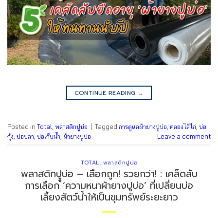
CONTINUE READING
→
Posted in
Total
,
พลาสติกปูบ่อ
|
Tagged
การดูแลผ้ายางปูบ่อ
,
คลองไส้ไก่
,
บ่อ
กุ้ง
,
บ่อปลา
,
บ่อเก็บน้ำ
,
ผ้ายางปูบ่อ
Leave a comment
TOTAL
,
พลาสติกปูบ่อ
พลาสติกปููบ่อ – เลือกถูก! รวยกว่า! : เคล็ดลับ
การเลือก ‘ความหนาผ้ายางปูบ่อ’ ที่เปลี่ยนบ่อ
เลี้ยงสัตว์น้ำให้เป็นขุมทรัพย์ระยะยาว