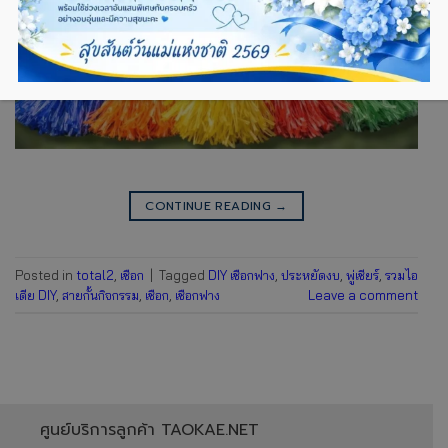
CONTINUE READING
→
Posted in
total2
,
เชือก
|
Tagged
DIY เชือกฟาง
,
ประหยัดงบ
,
พู่เชียร์
,
รวมไอ
เดีย DIY
,
สายกั้นกิจกรรม
,
เชือก
,
เชือกฟาง
Leave a comment
ศูนย์บริการลูกค้า TAOKAE.NET