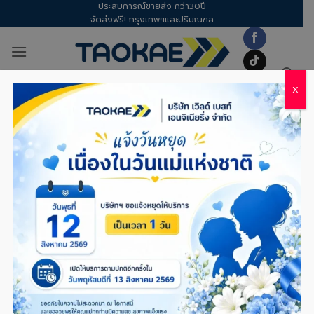
ประสบการณ์ขายส่ง กว่า30ปี
Skip
จัดส่งฟรี! กรุงเทพฯและปริมณฑล
to
content
X
TAG ARCHIVES:
ประหยัดงบ
TOTAL2
,
เชือก
เชือกฟาง – รวมไอเดีย DIY พู่เชียร์และสาย
กั้นกิจกรรมจากเชือกฟาง: ทำง่าย สวยเด่น
ประหยัดงบ
POSTED ON
05/03/2026
BY
DOW