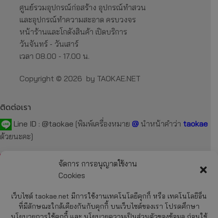
ศูนย์รวมอุปกรณ์ก่อสร้าง อุปกรณ์ทำสวน
และอุปกรณ์ทำความสะอาด ครบวงจร
หน้าร้านและโกดังสินค้า เปิดบริการ
วันจันทร์ - วันเสาร์
เวลา 08.00 - 17.00 น.
Copyright © 2026 by TAOKAE.NET
ติดต่อเรา
Line ID :
@taokae
[พิมพ์เครื่องหมาย
@
นำหน้าคำว่า
taokae
ด้วยนะคะ]
Tel :
092-872-7229
,
099-131-3129
,
087-918-2929
จัดการ การอนุญาตใช้งาน
Cookies
E-mail :
taokae.net@gmail.com
เว็บไซต์ taokae.net มีการใช้งานเทคโนโลยีคุกกี้ หรือ เทคโนโลยีอื่น
Fax : 02-054-4244
ที่มีลักษณะใกล้เคียงกันกับคุกกี้ บนเว็บไซต์ของเรา โปรดศึกษา
นโยบายการใช้คุกกี้ และ นโยบายความเป็นส่วนตัวของข้อมูล ก่อนใช้