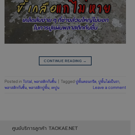
CONTINUE READING
→
Posted in
Total
,
พลาสติกกันชื้น
|
Tagged
ปูพื้นคอนกรีต
,
ปูพื้นไม่เป็นรา
,
พลาสติกกันชื้น
,
พลาสติกปูพื้น
,
เทปูน
Leave a comment
ศูนย์บริการลูกค้า TAOKAE.NET