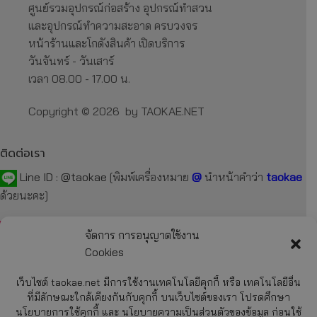
ศูนย์รวมอุปกรณ์ก่อสร้าง อุปกรณ์ทำสวน
และอุปกรณ์ทำความสะอาด ครบวงจร
หน้าร้านและโกดังสินค้า เปิดบริการ
วันจันทร์ - วันเสาร์
เวลา 08.00 - 17.00 น.
Copyright © 2026 by TAOKAE.NET
ติดต่อเรา
Line ID :
@taokae
[พิมพ์เครื่องหมาย
@
นำหน้าคำว่า
taokae
ด้วยนะคะ]
Tel :
092-872-7229
,
099-131-3129
,
087-918-2929
จัดการ การอนุญาตใช้งาน
Cookies
E-mail :
taokae.net@gmail.com
เว็บไซต์ taokae.net มีการใช้งานเทคโนโลยีคุกกี้ หรือ เทคโนโลยีอื่น
Fax : 02-054-4244
ที่มีลักษณะใกล้เคียงกันกับคุกกี้ บนเว็บไซต์ของเรา โปรดศึกษา
นโยบายการใช้คุกกี้ และ นโยบายความเป็นส่วนตัวของข้อมูล ก่อนใช้