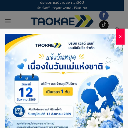
ประสบการณ์ขายส่ง กว่า30ปี
Skip
จัดส่งฟรี! กรุงเทพฯและปริมณฑล
to
content
X
TAG ARCHIVES:
พลาสติกกันชื้น
TOTAL
,
พลาสติกปูบ่อ
พลาสติกปูบ่อ – เปลี่ยนที่ดินแห้งแล้ง ให้เป็น
บ่อเก็บน้ำสำรองใน 3 วัน!
POSTED ON
05/03/2026
BY
TITAPORN