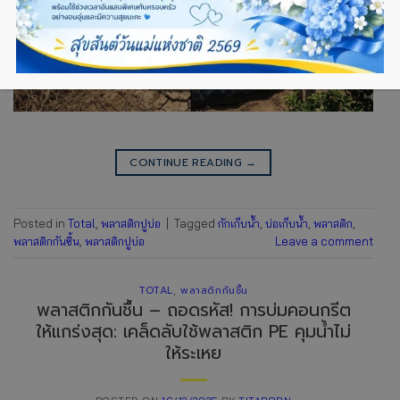
CONTINUE READING
→
Posted in
Total
,
พลาสติกปูบ่อ
|
Tagged
กักเก็บน้ำ
,
บ่อเก็บน้ำ
,
พลาสติก
,
พลาสติกกันชื้น
,
พลาสติกปูบ่อ
Leave a comment
TOTAL
,
พลาสติกกันชื้น
พลาสติกกันชื้น – ถอดรหัส! การบ่มคอนกรีต
ให้แกร่งสุด: เคล็ดลับใช้พลาสติก PE คุมน้ำไม่
ให้ระเหย