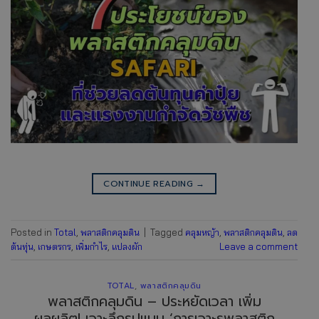
CONTINUE READING
→
Posted in
Total
,
พลาสติกคลุมดิน
|
Tagged
คลุมหญ้า
,
พลาสติกคลุมดิน
,
ลด
ต้นทุ่น
,
เกษตรกร
,
เพิ่มกำไร
,
แปลงผัก
Leave a comment
TOTAL
,
พลาสติกคลุมดิน
พลาสติกคลุมดิน – ประหยัดเวลา เพิ่ม
ผลผลิต! เจาะลึกรูปแบบ ‘การเจาะรูพลาสติก