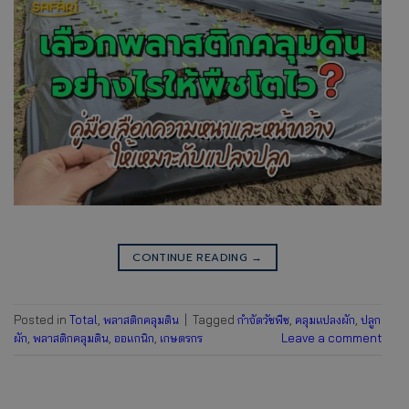
CONTINUE READING
→
Posted in
Total
,
พลาสติกคลุมดิน
|
Tagged
กำจัดวัชพืช
,
คลุมแปลงผัก
,
ปลูก
ผัก
,
พลาสติกคลุมดิน
,
ออแกนิก
,
เกษตรกร
Leave a comment