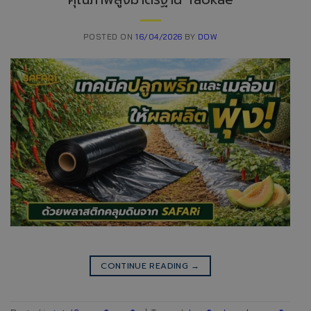
POSTED ON
16/04/2026
BY
DOW
CONTINUE READING
→