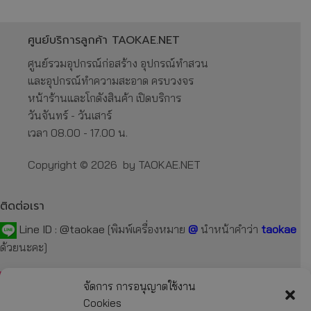
ศูนย์บริการลูกค้า TAOKAE.NET
ศูนย์รวมอุปกรณ์ก่อสร้าง อุปกรณ์ทำสวน
และอุปกรณ์ทำความสะอาด ครบวงจร
หน้าร้านและโกดังสินค้า เปิดบริการ
วันจันทร์ - วันเสาร์
เวลา 08.00 - 17.00 น.
Copyright © 2026 by TAOKAE.NET
ติดต่อเรา
Line ID :
@taokae
[พิมพ์เครื่องหมาย
@
นำหน้าคำว่า
taokae
ด้วยนะคะ]
Tel :
092-872-7229
,
099-131-3129
,
087-918-2929
จัดการ การอนุญาตใช้งาน
Cookies