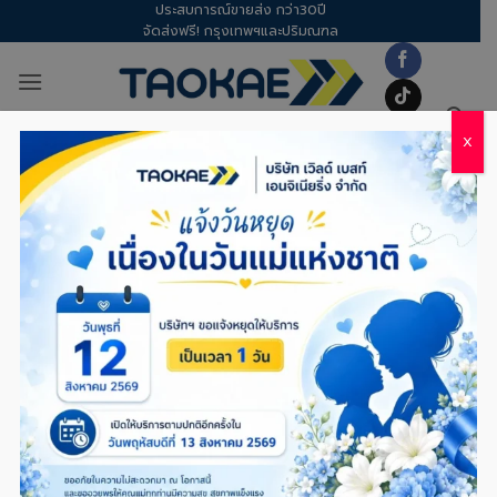
ประสบการณ์ขายส่ง กว่า30ปี
Skip
จัดส่งฟรี! กรุงเทพฯและปริมณฑล
to
content
X
TAG ARCHIVES:
ฟาร์มผัก
TOTAL
,
พลาสติกคลุมดิน
พลาสติกคลุมดิน – คู่มือปูพลาสติกคลุมดิน
ให้ตึงสวย ทนทาน ไม่ขาดง่าย: 5 ขั้นตอน
เตรียมแปลงและเคล็ดลับที่ช่วยยืดอายุการใช้
งาน
POSTED ON
25/12/2025
BY
TITAPORN