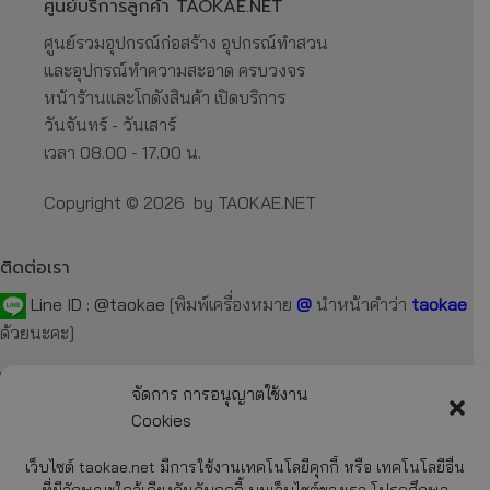
ศูนย์บริการลูกค้า TAOKAE.NET
ศูนย์รวมอุปกรณ์ก่อสร้าง อุปกรณ์ทำสวน
และอุปกรณ์ทำความสะอาด ครบวงจร
หน้าร้านและโกดังสินค้า เปิดบริการ
วันจันทร์ - วันเสาร์
เวลา 08.00 - 17.00 น.
Copyright © 2026 by TAOKAE.NET
ติดต่อเรา
Line ID :
@taokae
[พิมพ์เครื่องหมาย
@
นำหน้าคำว่า
taokae
ด้วยนะคะ]
Tel :
092-872-7229
,
099-131-3129
,
087-918-2929
จัดการ การอนุญาตใช้งาน
Cookies
E-mail :
taokae.net@gmail.com
เว็บไซต์ taokae.net มีการใช้งานเทคโนโลยีคุกกี้ หรือ เทคโนโลยีอื่น
Fax : 02-054-4244