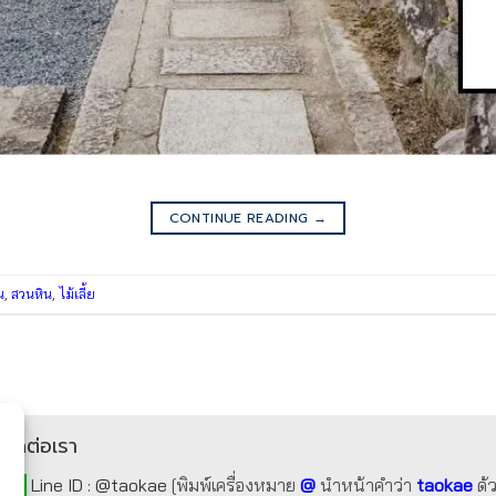
CONTINUE READING
→
น
,
สวนหิน
,
ไม้เลี้ย
ติดต่อเรา
Line ID :
@taokae
[พิมพ์เครื่องหมาย
@
นำหน้าคำว่า
taokae
ด้