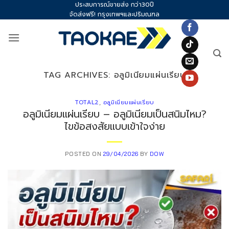
ประสบการณ์ขายส่ง กว่า30ปี
Skip
จัดส่งฟรี! กรุงเทพฯและปริมณฑล
to
content
TAG ARCHIVES:
อลูมิเนียมแผ่นเรียบ
TOTAL2
,
อลูมิเนียมแผ่นเรียบ
อลูมิเนียมแผ่นเรียบ – อลูมิเนียมเป็นสนิมไหม?
ไขข้อสงสัยแบบเข้าใจง่าย
POSTED ON
29/04/2026
BY
DOW