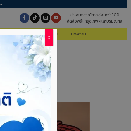
ae
ประสบการณ์ขายส่ง กว่า30ปี
จัดส่งฟรี! กรุงเทพฯและปริมณฑล
นค้าจัดโปร
คำถามที่พบบ่อย
บทความ
X