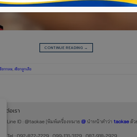
CONTINUE READING
→
เชือกกลม
,
เชือกลูกเสือ
ติดต่อเรา
Line ID :
@taokae
[พิมพ์เครื่องหมาย
@
นำหน้าคำว่า
taokae
ด้ว
Tel :
092-872-7229
,
099-131-3129
,
087-918-2929