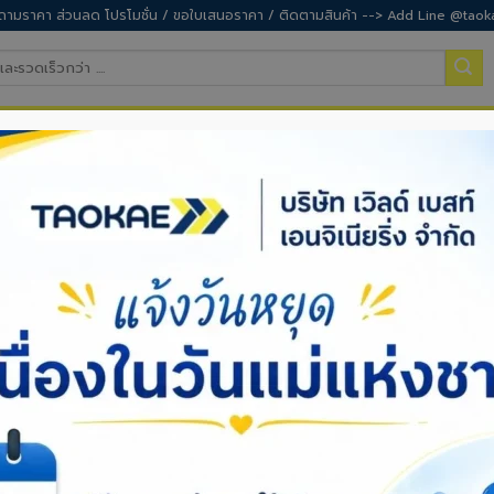
ามราคา ส่วนลด โปรโมชั่น / ขอใบเสนอราคา / ติดตามสินค้า --> Add Line @taok
ำสวน
อุปกรณ์เซฟตี้
อุปกรณ์ทำความสะอาด
สิ
TAG ARCHIVES:
เชือกกระตุก
TOTAL2
,
เชือก
เชือกกลม – วิธีผูกเงื่อน 20 แบบ ที่ควรรู้
POSTED ON
05/02/2026
BY
DOW