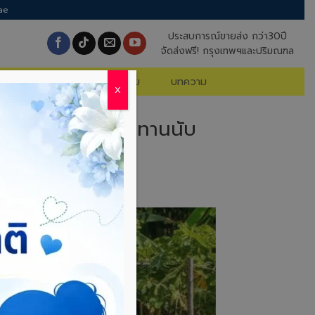
ae
ประสบการณ์ขายส่ง กว่า30ปี
จัดส่งฟรี! กรุงเทพฯและปริมณฑล
นค้าจัดโปร
คำถามที่พบบ่อย
บทความ
X
ผ้ายางปูบ่อ’ ให้ทนทานนับ