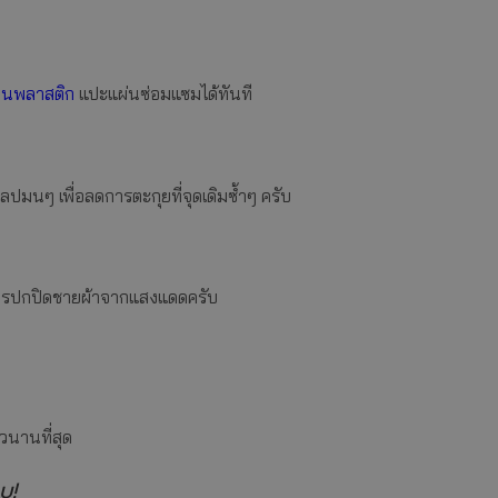
านพลาสติก
แปะแผ่นซ่อมแซมได้ทันที
ปมนๆ เพื่อลดการตะกุยที่จุดเดิมซ้ำๆ ครับ
การปกปิดชายผ้าจากแสงแดดครับ
วนานที่สุด
บ!