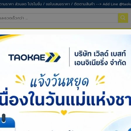
ามราคา ส่วนลด โปรโมชั่น / ขอใบเสนอราคา / ติดตามสินค้า --> Add Line @taok
ำสวน
อุปกรณ์เซฟตี้
อุปกรณ์ทำความสะอาด
สิ
ม่ต้องเปลี่ยนบ่อย! 5 เคล็ดลับยืดอายุ ‘
ปี