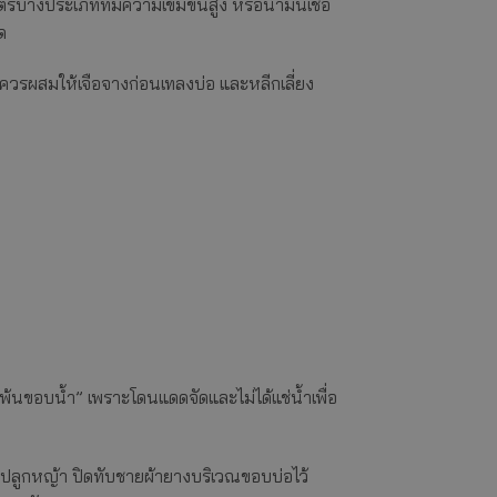
รบางประเภทที่มีความเข้มข้นสูง หรือน้ำมันเชื้อ
ด
ควรผสมให้เจือจางก่อนเทลงบ่อ และหลีกเลี่ยง
่พ้นขอบน้ำ” เพราะโดนแดดจัดและไม่ได้แช่น้ำเพื่อ
นปลูกหญ้า ปิดทับชายผ้ายางบริเวณขอบบ่อไว้