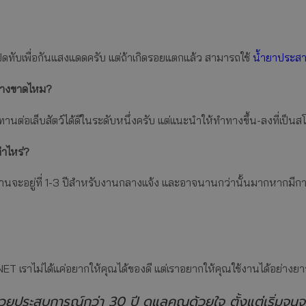
ดทับเพื่อกันแสงแดดครับ แต่ถ้าเกิดรอยแตกแล้ว สามารถใช้
น้ำยาประส
้ายางขาดไหม?
อเล็บสัตว์ได้ดีในระดับหนึ่งครับ แต่แนะนำให้ทำทางขึ้น-ลงที่เป็นสโล
่าไหร่?
งานจะอยู่ที่ 1-3 ปีสำหรับงานกลางแจ้ง และอาจนานกว่านั้นมากหากมี
NET เราไม่ได้แค่อยากให้คุณได้ของดี แต่เราอยากให้คุณใช้งานได้อย่างยา
้วยประสบการณ์กว่า 30 ปี ดูแลคุณด้วยใจ ตั้งแต่เริ่มจนจ