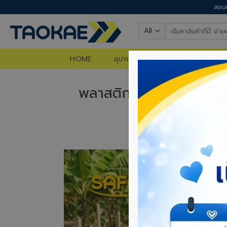
Skip
สอบถ
to
Search
content
for:
HOME
อุปกรณ์ก่อสร้าง
อุปกรณ์ท
พลาสติกปูบ่อ – ใช้ยาวๆ ไ