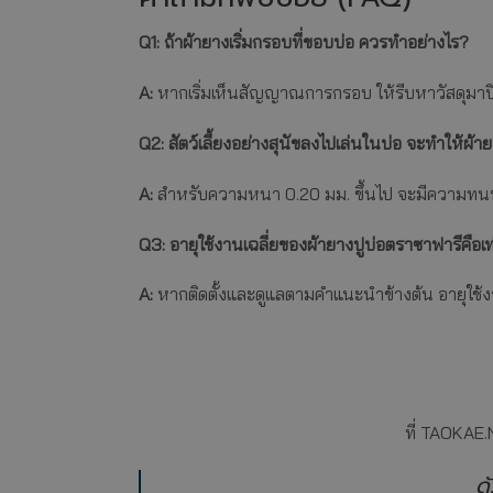
Q1: ถ้าผ้ายางเริ่มกรอบที่ขอบบ่อ ควรทำอย่างไร?
A:
หากเริ่มเห็นสัญญาณการกรอบ ให้รีบหาวัสดุมาปิ
Q2: สัตว์เลี้ยงอย่างสุนัขลงไปเล่นในบ่อ จะทำให้ผ
A:
สำหรับความหนา 0.20 มม. ขึ้นไป จะมีความทนทานต่
Q3: อายุใช้งานเฉลี่ยของผ้ายางปูบ่อตราซาฟารีคือเท
A:
หากติดตั้งและดูแลตามคำแนะนำข้างต้น อายุใช้
ที่ TAOKAE.
ด