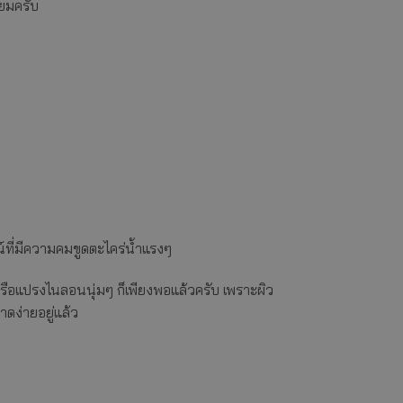
่ยมครับ
์ที่มีความคมขูดตะไคร่น้ำแรงๆ
รือแปรงไนลอนนุ่มๆ ก็เพียงพอแล้วครับ เพราะผิว
ดง่ายอยู่แล้ว