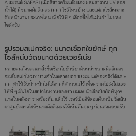
A แบรนด์ SAFARI (เนื้อสีขาวครีมแต้มแดง ผสมสารทน UV ลอย
น้ำได้) มีขนาดมิลลิเมตร (มม.) ไซส์ไหนบ้าง และแต่ละไซส์เหมาะ
กับหน้างานประเภทไหน เพื่อให้พี่ ๆ เลือกซื้อได้แม่นยำ ไม่หลง
ไซส์ครับ
รูปรวมสเปกจริง: ขนาดเชือกใยยักษ์ ทุก
ไซส์หนีบวัดขนาดด้วยเวอร์เนีย
หลายคนกังวลเวลาสั่งซื้อเชือกใยยักษ์ยกม้วนว่าขนาดมิลลิเมตร
จะเต็มสเปกไหม? บางเจ้าในตลาดบอก 10 มม. แต่ของจริงได้แค่ 8
มม. ทำให้รับน้ำหนักไม่ได้ตามที่คำนวณไว้ เพื่อความโปร่งใสและ
ให้พี่ ๆ มั่นใจในสเปกโรงงานของเรา ผมเลยนำเชือกใยยักษ์ทุกข
นาดในคลังมาวางเรียงกัน แล้วใช้ เวอร์เนียดิจิตอลคีบหนีบวัดเส้น
ผ่าศูนย์กลางโชว์ขนาดมิลลิเมตรให้เห็นกันจะ ๆ ก่อนส่งมอบครับ