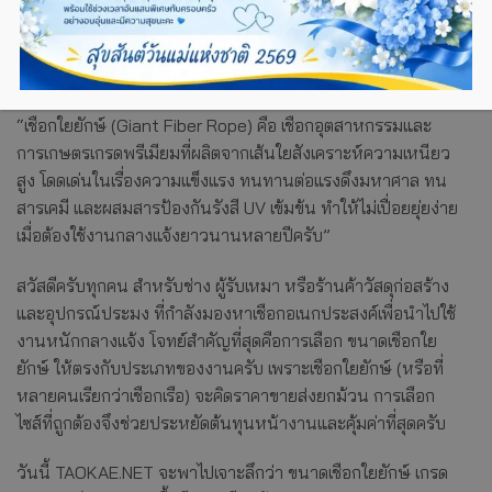
“เชือกใยยักษ์ (Giant Fiber Rope) คือ เชือกอุตสาหกรรมและ
การเกษตรเกรดพรีเมียมที่ผลิตจากเส้นใยสังเคราะห์ความเหนียว
สูง โดดเด่นในเรื่องความแข็งแรง ทนทานต่อแรงดึงมหาศาล ทน
สารเคมี และผสมสารป้องกันรังสี UV เข้มข้น ทำให้ไม่เปื่อยยุ่ยง่าย
เมื่อต้องใช้งานกลางแจ้งยาวนานหลายปีครับ”
สวัสดีครับทุกคน สำหรับช่าง ผู้รับเหมา หรือร้านค้าวัสดุก่อสร้าง
และอุปกรณ์ประมง ที่กำลังมองหาเชือกอเนกประสงค์เพื่อนำไปใช้
งานหนักกลางแจ้ง โจทย์สำคัญที่สุดคือการเลือก ขนาดเชือกใย
ยักษ์ ให้ตรงกับประเภทของงานครับ เพราะเชือกใยยักษ์ (หรือที่
หลายคนเรียกว่าเชือกเรือ) จะคิดราคาขายส่งยกม้วน การเลือก
ไซส์ที่ถูกต้องจึงช่วยประหยัดต้นทุนหน้างานและคุ้มค่าที่สุดครับ
วันนี้ TAOKAE.NET จะพาไปเจาะลึกว่า ขนาดเชือกใยยักษ์ เกรด