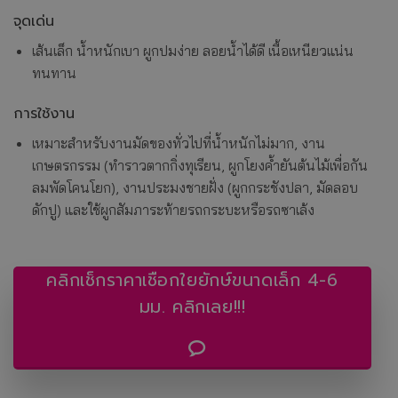
จุดเด่น
เส้นเล็ก น้ำหนักเบา ผูกปมง่าย ลอยน้ำได้ดี เนื้อเหนียวแน่น
ทนทาน
การใช้งาน
เหมาะสำหรับงานมัดของทั่วไปที่น้ำหนักไม่มาก, งาน
เกษตรกรรม (ทำราวตากกิ่งทุเรียน, ผูกโยงค้ำยันต้นไม้เพื่อกัน
ลมพัดโคนโยก), งานประมงชายฝั่ง (ผูกกระชังปลา, มัดลอบ
ดักปู) และใช้ผูกสัมภาระท้ายรถกระบะหรือรถซาเล้ง
คลิกเช็กราคาเชือกใยยักษ์ขนาดเล็ก 4-6
มม. คลิกเลย!!!