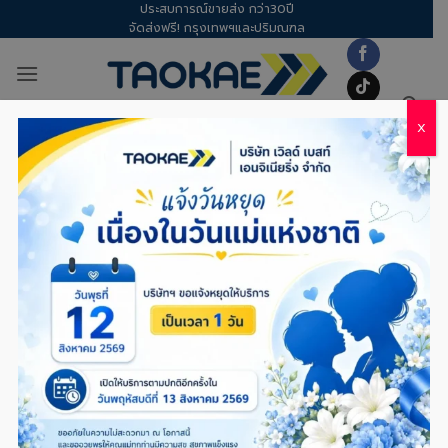
ประสบการณ์ขายส่ง กว่า30ปี
Skip
จัดส่งฟรี! กรุงเทพฯและปริมณฑล
to
content
X
เชือกใยยักษ์ – คู่มือเลือก ขนาดเชือก
ใยยักษ์ 4-26 มม. ให้เหมาะกับงานหนัก
(ทน UV ลอยน้ำได้)