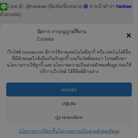
Line ID :
@taokae
[พิมพ์เครื่องหมาย
@
นำหน้าคำว่า
taokae
ด้วยนะคะ]
Tel :
092-872-7229
,
099-131-3129
,
087-918-2929
จัดการ การอนุญาตใช้งาน
Cookies
E-mail :
taokae.net@gmail.com
เว็บไซต์ taokae.net มีการใช้งานเทคโนโลยีคุกกี้ หรือ เทคโนโลยีอื่น
Fax : 02-054-4244
ที่มีลักษณะใกล้เคียงกันกับคุกกี้ บนเว็บไซต์ของเรา โปรดศึกษา
นโยบายการใช้คุกกี้ และ นโยบายความเป็นส่วนตัวของข้อมูล ก่อนใช้
บริการเว็บไซต์ ได้ที่ลิงค์ด้านล่าง
รายละเอียด
เกี่ยวกับบริษัทฯ
ยอมรับ
การสั่งซื้อสินค้า
CHATY
การชำระค่าสินค้า
ปฏิเสธ
การจัดส่งสินค้า
HIDE
นโยบายความเป็นส่วนตัวของข้อมูล (Privacy Policy)
ดูรายละเอียด
นโยบายการใช้คุกกี้ (Cookies Policy)
นโยบายการใช้คุกกี้
นโยบายความเป็นส่วนตัวของข้อมูล