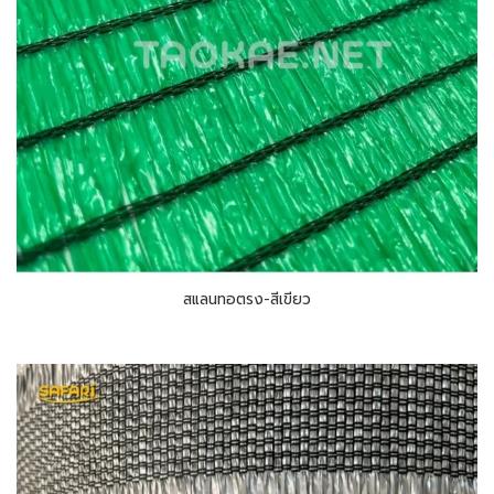
สแลนทอตรง-สีเขียว