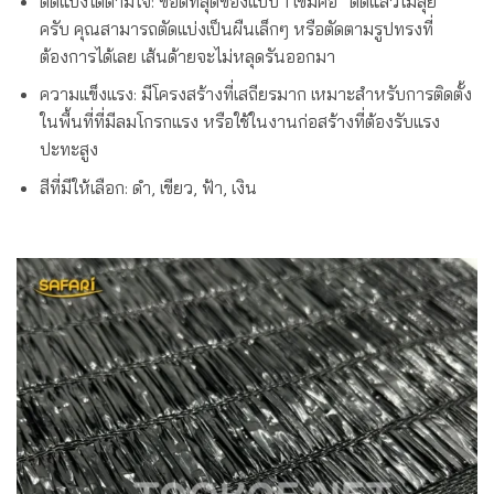
ตัดแบ่งได้ตามใจ: ข้อดีที่สุดของแบบ 1 เข็มคือ “ตัดแล้วไม่ลุ่ย”
ครับ คุณสามารถตัดแบ่งเป็นผืนเล็กๆ หรือตัดตามรูปทรงที่
ต้องการได้เลย เส้นด้ายจะไม่หลุดรันออกมา
ความแข็งแรง: มีโครงสร้างที่เสถียรมาก เหมาะสำหรับการติดตั้ง
ในพื้นที่ที่มีลมโกรกแรง หรือใช้ในงานก่อสร้างที่ต้องรับแรง
ปะทะสูง
สีที่มีให้เลือก: ดำ, เขียว, ฟ้า, เงิน