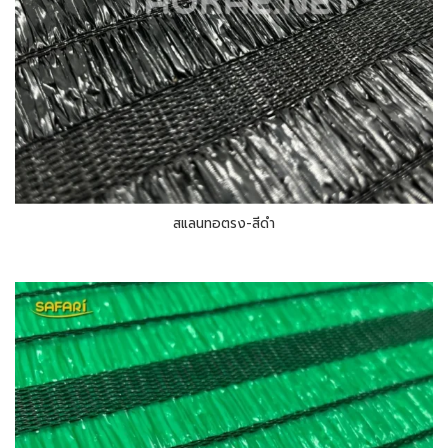
สแลนทอตรง-สีดำ