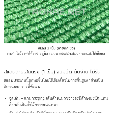
สแลน 3 เข็ม (ลายถักไขว้)
ลายถักไขว้จะทำให้ตาข่ายดูมีความหนาแน่นสม่ำเสมอ กรองแสงได้เนียนตา
สแลนลายเส้นตรง (1 เข็ม) จอมอึด ตัดง่าย ไม่รัน
สแลนประเภทนี้ถูกทอขึ้นโดยใช้เข็มเดี่ยวในการขึ้นรูปตาข่ายเป็น
ลักษณะตารางที่ชัดเจน
จุดเด่น – แกนกระดูกงู: เส้นด้ายแนวขวางจะมีลักษณะเป็นแกน
ล็อคกับเส้นตั้งไว้อย่างแน่นหนา