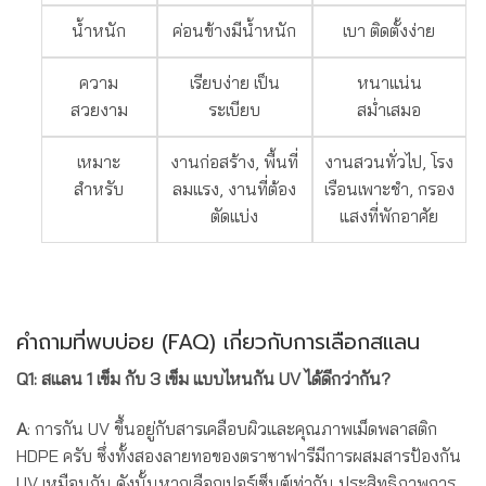
น้ำหนัก
ค่อนข้างมีน้ำหนัก
เบา ติดตั้งง่าย
ความ
เรียบง่าย เป็น
หนาแน่น
สวยงาม
ระเบียบ
สม่ำเสมอ
เหมาะ
งานก่อสร้าง, พื้นที่
งานสวนทั่วไป, โรง
สำหรับ
ลมแรง, งานที่ต้อง
เรือนเพาะชำ, กรอง
ตัดแบ่ง
แสงที่พักอาศัย
คำถามที่พบบ่อย (FAQ) เกี่ยวกับการเลือกสแลน
Q1: สแลน 1 เข็ม กับ 3 เข็ม แบบไหนกัน UV ได้ดีกว่ากัน?
A
: การกัน UV ขึ้นอยู่กับสารเคลือบผิวและคุณภาพเม็ดพลาสติก
HDPE ครับ ซึ่งทั้งสองลายทอของตราซาฟารีมีการผสมสารป้องกัน
UV เหมือนกัน ดังนั้นหากเลือกเปอร์เซ็นต์เท่ากัน ประสิทธิภาพการ