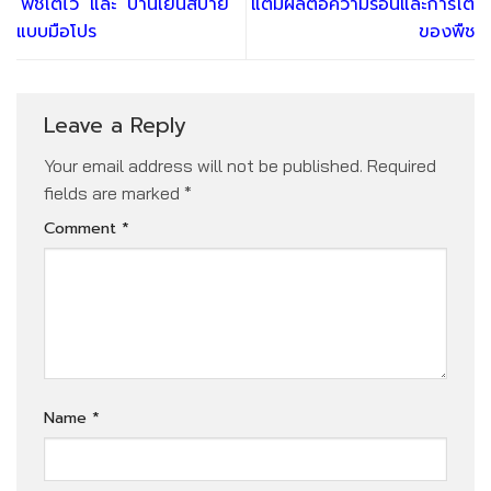
‘พืชโตไว’ และ ‘บ้านเย็นสบาย’
แต่มีผลต่อความร้อนและการโต
แบบมือโปร
ของพืช
Leave a Reply
Your email address will not be published.
Required
fields are marked
*
Comment
*
Name
*