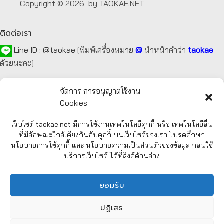
Copyright © 2026 by TAOKAE.NET
ติดต่อเรา
Line ID :
@taokae
[พิมพ์เครื่องหมาย
@
นำหน้าคำว่า
taokae
ด้วยนะคะ]
Tel :
092-872-7229
,
099-131-3129
,
087-918-2929
จัดการ การอนุญาตใช้งาน
Cookies
E-mail :
taokae.net@gmail.com
เว็บไซต์ taokae.net มีการใช้งานเทคโนโลยีคุกกี้ หรือ เทคโนโลยีอื่น
Fax : 02-054-4244
ที่มีลักษณะใกล้เคียงกันกับคุกกี้ บนเว็บไซต์ของเรา โปรดศึกษา
นโยบายการใช้คุกกี้ และ นโยบายความเป็นส่วนตัวของข้อมูล ก่อนใช้
บริการเว็บไซต์ ได้ที่ลิงค์ด้านล่าง
รายละเอียด
เกี่ยวกับบริษัทฯ
ยอมรับ
การสั่งซื้อสินค้า
CHATY
การชำระค่าสินค้า
ปฏิเสธ
การจัดส่งสินค้า
HIDE