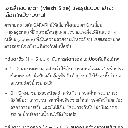
เจาะลึกขนาดตา (Mesh Size) และรูปแบบตาข่าย:
เลือกให้เป๊ะกับงาน!
ตาข่ายพลาสติก SAFARI มีให้เลือกทั้งแบบ ตา 6 เหลี่ยม
(Hexagonal) ที่มีความยืดหยุ่นสูงกระจายแรงดึงได้ดี และ ตา 4
เหลี่ยม (Square) ที่เน้นความสวยงามเป็นระเบียบ โดยแต่ละขนาด
ตาจะตอบโจทย์งานที่ต่างกันดังนี้ครับ:
กลุ่มตาจิ๋ว (1 – 5 มม.): เน้นการคัดกรองและป้องกันสิ่งเล็กๆ
1 – 2 มม.: เหมาะมากสำหรับใช้เป็น “ตาข่ายกันแมลง” หรือบุโรง
เรือนเพาะชำเพื่อป้องกันศัตรูพืชตัวเล็กๆ รวมถึงใช้รองพื้นในบ่อ
อนุบาลสัตว์น้ำขนาดเล็ก
3 – 5 มม.: ขนาดยอดนิยมสำหรับ “งานรองพื้นกรงนก/กรง
สัตว์เลี้ยง” เพราะขนาดตาที่พอดีจะช่วยให้เท้าของสัตว์ไม่ตกร่อง
ลดอาการบาดเจ็บ และยังใช้เป็น “ตะแกรงกันใบไม้” ปิดฝาท่อ
ระบายน้ำหรือรางน้ำฝนได้ดีเยี่ยมครับ
กลุ่มตาขนาดกลาง (7 – 15 มม.): สมดุลระหว่างความแข็งแรง