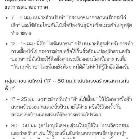
และการระบายอากาศ
7 – 9 มม.: เหมาะสำหรับทำ “กรงนกขนาดกลางหรือกรงไก่
เล็ก” และใช้ล้อมโคนต้นไม้เพื่อป้องกันสุนัขหรือแมวเข้าไปขุดคุ้ย
ทำลายราก
12 – 15 มม.: นี่คือ “ไซซ์มหาชน” ครับ เหมาะที่สุดสำหรับการทำ
กรงเลี้ยงไก่ไข่ กรงกระต่าย หรือใช้กั้นรั้วล้อมแปลงผักสวนครัว
นอกจากนี้ยังนิยมใช้ติดตั้งตามระเบียงคอนโดหรืออาคารเพื่อ
“กันนกพิราบ” โดยที่ลมยังพัดผ่านได้ดี ไม่ทำให้รู้สึกอึดอัดครับ
กลุ่มตาขนาดใหญ่ (17 – 50 มม.): เน้นโครงสร้างและการกั้น
พื้นที่
17 – 25 มม.: เหมาะสำหรับทำ “ค้างไม้เลื้อย” ให้ไม้ดอกหรือผัก
สวนครัวประเภทแตง/ถั่วปีนป่ายได้ง่าย หรือใช้ล้อมรั้วกั้น
อาณาเขตบ้านและสวนที่ต้องการความโปร่งตา
30 – 50 มม. (ตาใหญ่พิเศษ): ส่วนใหญ่ใช้ใน “งานวิศวกรรม
และก่อสร้าง” เช่น ใช้ปูรองพื้นดินก่อนเททรายหรือปลูกหญ้า