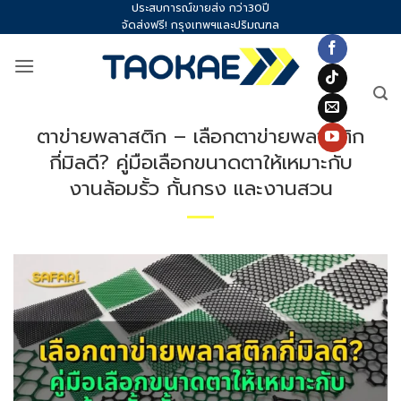
ประสบการณ์ขายส่ง กว่า30ปี
Skip
จัดส่งฟรี! กรุงเทพฯและปริมณฑล
to
content
ตาข่ายพลาสติก – เลือกตาข่ายพลาสติก
กี่มิลดี? คู่มือเลือกขนาดตาให้เหมาะกับ
งานล้อมรั้ว กั้นกรง และงานสวน