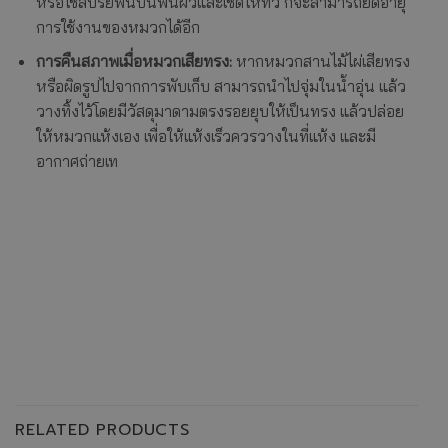
หรือใช้สปรีย์พ่นบนพื้นผิวและเช็ดให้ทั่ว ก็จะสามารถยืดอายุ
การใช้งานของหมวกได้อีก
การคืนสภาพเมื่อหมวกเสียทรง:
หากหมวกสานไม้ไผ่เสียทรง
หรือผิดรูปไปจากการพับเก็บ สามารถนำไปจุ่มในน้ำอุ่น แล้ว
วางทิ้งไว้โดยมีวัสดุมาดามตรงรอยยุบให้เป็นทรง แล้วปล่อย
ให้หมวกแห้งเอง เพื่อให้แห้งเร็วควรวางในที่แห้ง และมี
อากาศถ่ายเท
RELATED PRODUCTS