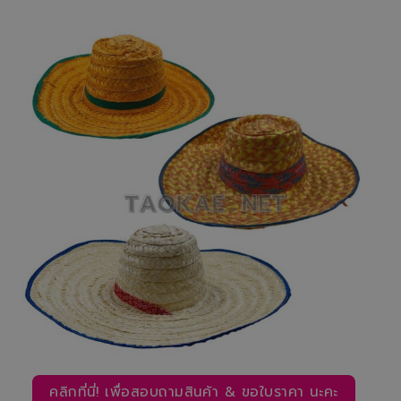
คลิกที่นี่! เพื่อสอบถามสินค้า & ขอใบราคา นะคะ