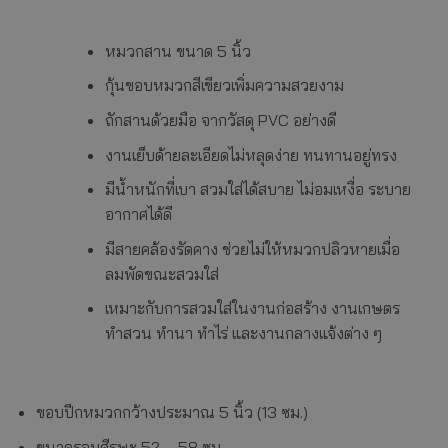
หมวกสาน ขนาด 5 นิ้ว
กุ้นขอบหมวกสีเขียวเพิ่มความสวยงาม
ถักสานด้วยมือ จากวัสดุ PVC อย่างดี
งานเย็บด้ายละเอียดไม่หลุดง่าย ทนทานอยู่ทรง
มีน้ำหนักที่เบา สวมใส่ได้สบาย ไม่อมเหงื่อ ระบาย
อากาศได้ดี
มีสายคล้องรัดคาง ช่วยไม่ให้หมวกปลิวหายเมื่อ
ลมพัดขณะสวมใส่
เหมาะกับการสวมใส่ในงานก่อสร้าง งานเกษตร
ทำสวน ทำนา ทำไร่ และงานกลางแจ้งต่าง ๆ
ขอบปีกหมวกกว้างประมาณ 5 นิ้ว (13 ซม.)
ขนาดรอบศีรษะ 52 – 58 ซม