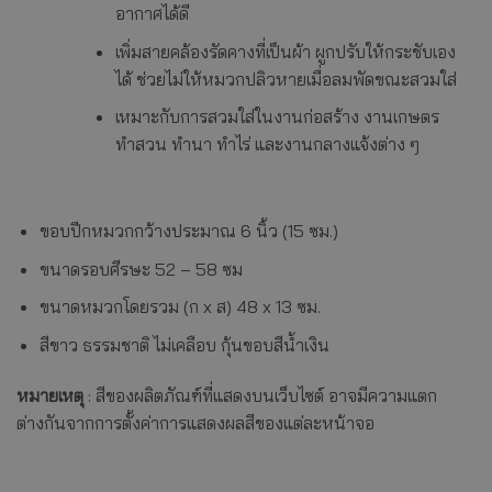
อากาศได้ดี
เพิ่มสายคล้องรัดคางที่เป็นผ้า ผูกปรับให้กระชับเอง
ได้ ช่วยไม่ให้หมวกปลิวหายเมื่อลมพัดขณะสวมใส่
เหมาะกับการสวมใส่ในงานก่อสร้าง งานเกษตร
ทำสวน ทำนา ทำไร่ และงานกลางแจ้งต่าง ๆ
ขอบปีกหมวกกว้างประมาณ 6 นิ้ว (15 ซม.)
ขนาดรอบศีรษะ 52 – 58 ซม
ขนาดหมวกโดยรวม (ก x ส) 48 x 13 ซม.
สีขาว ธรรมชาติ ไม่เคลือบ กุ้นขอบสีน้ำเงิน
หมายเหตุ
: สีของผลิตภัณฑ์ที่แสดงบนเว็บไซต์ อาจมีความแตก
ต่างกันจากการตั้งค่าการแสดงผลสีของแต่ละหน้าจอ