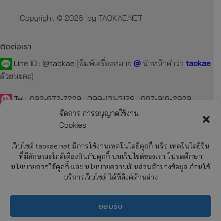
Copyright © 2026 by TAOKAE.NET
ติดต่อเรา
Line ID :
@taokae
[พิมพ์เครื่องหมาย
@
นำหน้าคำว่า
taokae
ด้วยนะคะ]
Tel :
092-872-7229
,
099-131-3129
,
087-918-2929
จัดการ การอนุญาตใช้งาน
E-mail :
taokae.net@gmail.com
Cookies
Fax : 02-054-4244
เว็บไซต์ taokae.net มีการใช้งานเทคโนโลยีคุกกี้ หรือ เทคโนโลยีอื่น
ที่มีลักษณะใกล้เคียงกันกับคุกกี้ บนเว็บไซต์ของเรา โปรดศึกษา
นโยบายการใช้คุกกี้ และ นโยบายความเป็นส่วนตัวของข้อมูล ก่อนใช้
รายละเอียด
บริการเว็บไซต์ ได้ที่ลิงค์ด้านล่าง
เกี่ยวกับบริษัทฯ
การสั่งซื้อสินค้า
ยอมรับ
การชำระค่าสินค้า