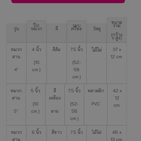
ขนาด
ปีก
รอบ
รวม
รุ่น
หมวก
สี
ศรีษะ
วัสดุ
(กว้าง
x สูง)
หมวก
4 นิ้ว
สีส้ม
7.5 นิ้ว
ไม้ไผ่
37 x
สาน
12 cm.
(10
(52-
4″
cm.)
58
cm.)
หมวก
5 นิ้ว
สี
7.5 นิ้ว
พลาสติก
42 x
สาน
เหลือง
12
(10
(52-
PVC
cm.
5″
cm.)
ลาย
58
cm.)
หมวก
6 นิ้ว
สีขาว
7.5 นิ้ว
ไม้ไผ่
48 x
สาน
13 cm.