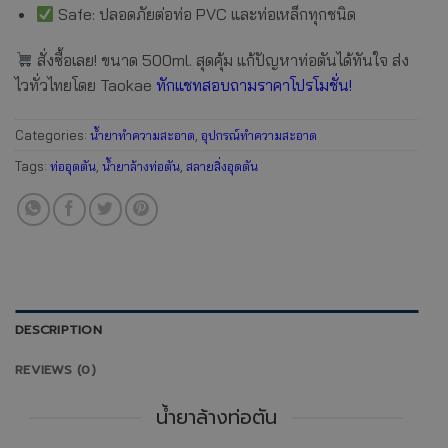
Safe: ปลอดภัยต่อท่อ PVC และท่อเหล็กทุกชนิด
สั่งซื้อเลย! ขนาด 500ml. สุดคุ้ม แก้ปัญหาท่อตันได้ทันใจ ส่ง
ไวทั่วไทยโดย Taokae
ทักแชทสอบถามราคาโปรโมชั่น!
Categories:
น้ำยาทำความสะอาด
,
อุปกรณ์ทำความสะอาด
Tags:
ท่ออุดตัน
,
น้ำยาล้างท่อตัน
,
สลายสิ่งอุดตัน
DESCRIPTION
REVIEWS (0)
น้ำยาล้างท่อตัน