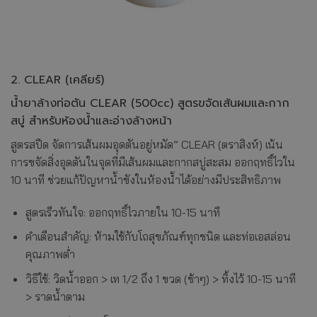
2. CLEAR (เคลียร์)
น้ำยาล้างท่อตัน CLEAR (500cc) สูตรขจัดเส้นผมและกาก
สบู่ สำหรับห้องน้ำและอ่างล้างหน้า
สูตรสปีด จัดการเส้นผมอุดตันอยู่หมัด” CLEAR (ตราสิงห์) เน้น
การขจัดสิ่งอุดตันในจุดที่มีเส้นผมและกากสบู่สะสม ออกฤทธิ์ไวใน
10 นาที ช่วยแก้ปัญหาน้ำขังในห้องน้ำได้อย่างมีประสิทธิภาพ
สูตรเร็วทันใจ: ออกฤทธิ์ไวภายใน 10-15 นาที
คำเตือนสำคัญ: ห้ามใช้กับโถสุขภัณฑ์ทุกชนิด และท่อเอสล่อน
คุณภาพต่ำ
วิธีใช้: วิดน้ำออก > เท 1/2 ถึง 1 ขวด (ช้าๆ) > ทิ้งไว้ 10-15 นาที
> ราดน้ำตาม