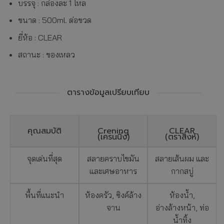
บรรจุ : กล่องละ 1 โหล
ขนาด : 500ml. ต่อขวด
ยี่ห้อ : CLEAR
สถานะ : ของเหลว
ตารางข้อมูลเปรียบเทียบ
คุณสมบัติ
Crening
CLEAR
(เครนนิ่ง)
(ตราสิงห์)
จุดเด่นที่สุด
สลายคราบไขมัน
สลายเส้นผม และ
และเศษอาหาร
กากสบู่
พื้นที่แนะนำ
ห้องครัว, ซิงค์ล้าง
ห้องน้ำ,
จาน
อ่างล้างหน้า, ท่อ
น้ำทิ้ง