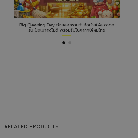
อนสงกรานต์: จัดบ้านให้สะอาดก
โซดาไฟ – โซดาไฟ vs น้ำยาล้างท่อตัน 
ม่ดี พร้อมรับโชคลาภปีใหม่ไทย
ต่างกันยังไง เลือกผิดมีสิทธิ์เส
RELATED PRODUCTS