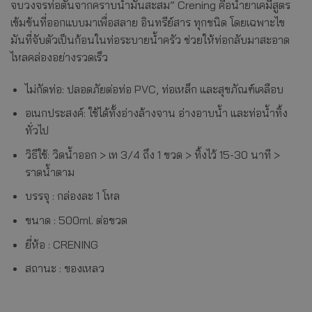
จบวงจรท่อตันจากคราบน้ำมันสะสม” Crening คือน้ำยาเคมีสูตร
เข้มข้นที่ออกแบบมาเพื่อสลาย อินทรีย์สาร ทุกชนิด โดยเฉพาะไข
มันที่จับตัวเป็นก้อนในท่อระบายน้ำครัว ช่วยให้ท่อกลับมาสะอาด
ไหลคล่องอย่างรวดเร็ว
ไม่กัดท่อ: ปลอดภัยต่อท่อ PVC, ท่อเหล็ก และสุขภัณฑ์เคลือบ
อเนกประสงค์: ใช้ได้ทั้งอ่างล้างจาน อ่างอาบน้ำ และท่อน้ำทิ้ง
ทั่วไป
วิธีใช้: วิดน้ำออก > เท 3/4 ถึง 1 ขวด > ทิ้งไว้ 15-30 นาที >
ราดน้ำตาม
บรรจุ : กล่องละ 1 โหล
ขนาด : 500ml. ต่อขวด
ยี่ห้อ : CRENING
สถานะ : ของเหลว