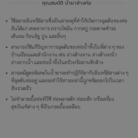
คุณสมบัติ น้ำยาล้างท่อ
ใช้สลายอินทรีย์สารซึ่งเป็นสาเหตุที่ทำให้เกิดการอุดตันของท่อ
อันได้แก่ เศษอาหาร คราบไขมัน กากสบู่ กระดาษชำระ
เส้นผม ก้อนอิฐ ปูน และอื่นๆ
สามารถใช้แก้ปัญหาการอุดตันของท่อน้ำทิ้งในที่ต่าง ๆ ของ
บ้านเรือนและสำนักงาน เช่น อ่างล้างจาน อ่างล้างหน้า
อ่างอาบน้ำ และท่อน้ำทิ้งในครัวหรือลานซักล้าง
สารเคมีสูตรพิเศษในน้ำยาจะทำปฏิกิริยากับอินทรีย์สารต่าง ๆ
ที่อุดตันท่ออยู่ และจะทำให้สารเหล่านี้ถูกขจัดออกไปในเวลา
อันรวดเร็ว
ไม่ทำลายเนื้อท่อพีวีซี ท่อพลาสติก ท่อเหล็ก หรือเครื่อง
สุขภัณฑ์ต่าง ๆ ที่เป็นกระเบื้องเคลือบ