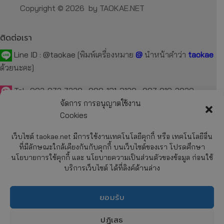
Copyright © 2026 by TAOKAE.NET
ติดต่อเรา
Line ID :
@taokae
[พิมพ์เครื่องหมาย
@
นำหน้าคำว่า
taokae
ด้วยนะคะ]
Tel :
092-872-7229
,
099-131-3129
,
087-918-2929
จัดการ การอนุญาตใช้งาน
E-mail :
taokae.net@gmail.com
Cookies
Fax : 02-054-4244
เว็บไซต์ taokae.net มีการใช้งานเทคโนโลยีคุกกี้ หรือ เทคโนโลยีอื่น
ที่มีลักษณะใกล้เคียงกันกับคุกกี้ บนเว็บไซต์ของเรา โปรดศึกษา
นโยบายการใช้คุกกี้ และ นโยบายความเป็นส่วนตัวของข้อมูล ก่อนใช้
รายละเอียด
บริการเว็บไซต์ ได้ที่ลิงค์ด้านล่าง
เกี่ยวกับบริษัทฯ
การสั่งซื้อสินค้า
ยอมรับ
การชำระค่าสินค้า
CHATY
ปฏิเสธ
การจัดส่งสินค้า