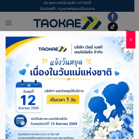
ประสบการณ์ขายส่ง กว่า30ปี
Skip
จัดส่งฟรี! กรุงเทพฯและปริมณฑล
to
content
X
อุปกรณ์ทำความสะอาด
/
น้ำยาทำความสะอาด