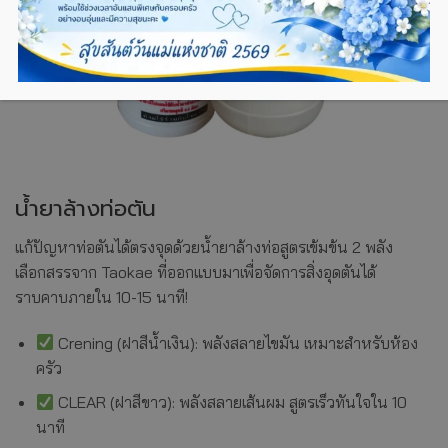
น้ำยาล้างท่อตัน
แก้ปัญหาท่อตันได้ตรงจุดด้วยน้ำยาล้างท่อสูตรเข้มข้น 2 พลัง
เลือกสรรจาก Taokae ที่ออกแบบมาเพื่อจัดการสิ่งอุดตันได้
ราบคาบภายใน 10-15 นาที!
Crening (ฝาสีน้ำเงิน): พลังสลายไขมัน เหมาะสำหรับห้อง
ครัว
CLEAR (ฝาสีขาว): พลังสลายเส้นผม สูตรเร็วทันใจใน 10
นาที