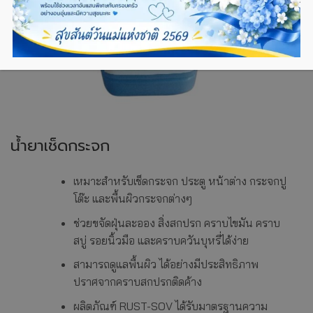
น้ำยาเช็ดกระจก
เหมาะสำหรับเช็ดกระจก ประตู หน้าต่าง กระจกปู
โต๊ะ และพื้นผิวกระจกต่างๆ
ช่วยขจัดฝุ่นละออง สิ่งสกปรก คราบไขมัน คราบ
สบู่ รอยนิ้วมือ และคราบควันบุหรี่ได้ง่าย
สามารถดูแลพื้นผิว ได้อย่างมีประสิทธิภาพ
ปราศจากคราบสกปรกติดค้าง
ผลิตภัณฑ์ RUST-SOV ได้รับมาตรฐานความ