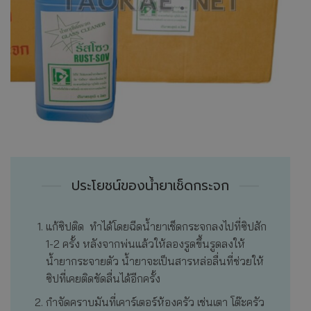
ประโยชน์ของน้ำยาเช็ดกระจก
แก้ซิปติด ทำได้โดยฉีดน้ำยาเช็ดกระจกลงไปที่ซิปสัก
1-2 ครั้ง หลังจากพ่นแล้วให้ลองรูดขึ้นรูดลงให้
น้ำยากระจายตัว น้ำยาจะเป็นสารหล่อลื่นที่ช่วยให้
ซิปที่เคยติดขัดลื่นได้อีกครั้ง
กำจัดคราบมันที่เคาร์เตอร์ห้องครัว เช่นเตา โต๊ะครัว