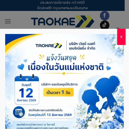
ประสบการณ์ขายส่ง กว่า30ปี
Skip
จัดส่งฟรี! กรุงเทพฯและปริมณฑล
to
content
X
อุปกรณ์ทำความสะอาด
/
น้ำยาทำความสะอาด