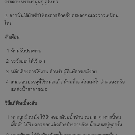
กระดาษหรือผ้านุ่มๆ ถูให้ทั่ว
2. จากนั้นใช้ผ้าเช็ดให้สะอาดอีกครั้ง กระจกจะแวววาวเหมือน
ใหม่
คำเตือน
ห้ามรับประทาน
ระวังอย่าให้เข้าตา
หลีกเลี่ยงการใช้งาน สำหรับผู้ที่เเพ้สารเคมีง่าย
เเกลลอนบรรจุที่ใช้หมดแล้ว ห้ามทิ้งลงในแม่น้ำ ลำคลองหรือ
แหล่งน้ำสาธารณะ
วิธีแก้พิษเบื้องต้น
หากถูกผิวหนัง ให้ล้างออกด้วยน้ำจำนวนมาก ๆ หากเปื้อน
เสื้อผ้า ให้รีบถอดออกแล้วล้างร่างกายด้วยน้ำและสบู่ทุกครั้ง
หากเข้าตา ให้รีบล้างด้วยน้ำสะอาดจนอาการระคายเคือง