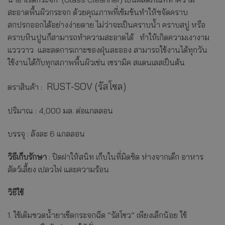
สะอาดพื้นผิวกระจก ด้วยคุณภาพที่เข้มข้นทำให้ขจัดคราบ
สกปรกออกได้อย่างง่ายดาย ไม่ว่าจะเป็นคราบน้ำ คราบสบู่ หรือ
คราบหินปูนก็สามารถทำความสะอาดได้ ทำให้เกิดความเงางาม
แวววาว และลดการเกาะของฝุ่นละออง สามารถใช้งานได้ทุกวัน
ใช้งานได้กับทุกสภาพพื้นผิวเช่น เซรามิค สเเตนเลสเป็นต้น
RUST-SOV (รัสโซล)
ตราสินค้า :
ปริมาณ : 4,000 มล. ต่อแกลลอน
บรรจุ : ลังละ 6 แกลลอน
วิธีเก็บรักษา
:
ปิดฝาให้สนิท เก็บในที่มิดชิด ห่างจากเด็ก อาหาร
สัตว์เลี้ยง เปลวไฟ และความร้อน
วิธีใช้
1. ใช้เติมขวดน้ำยาเช็ดกระจกฉีด ”รัสโซว” เพียงเล็กน้อย ใช้