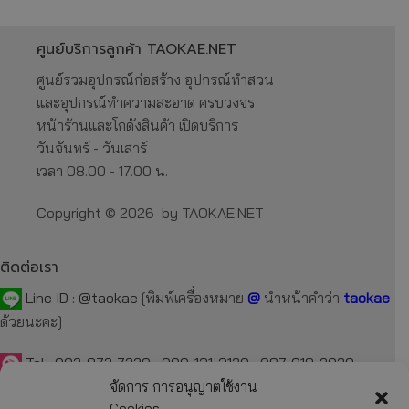
ศูนย์บริการลูกค้า TAOKAE.NET
ศูนย์รวมอุปกรณ์ก่อสร้าง อุปกรณ์ทำสวน
และอุปกรณ์ทำความสะอาด ครบวงจร
หน้าร้านและโกดังสินค้า เปิดบริการ
วันจันทร์ - วันเสาร์
เวลา 08.00 - 17.00 น.
Copyright © 2026 by TAOKAE.NET
ติดต่อเรา
Line ID :
@taokae
[พิมพ์เครื่องหมาย
@
นำหน้าคำว่า
taokae
ด้วยนะคะ]
Tel :
092-872-7229
,
099-131-3129
,
087-918-2929
จัดการ การอนุญาตใช้งาน
E-mail :
taokae.net@gmail.com
Cookies