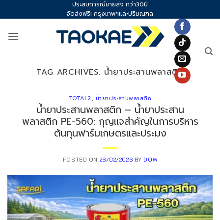
ประสบการณ์ขายส่ง กว่า30ปี
Skip
จัดส่งฟรี! กรุงเทพฯและปริมณฑล
to
content
TAG ARCHIVES:
น้ำยาประสานพลาสติก
TOTAL2
,
น้ำยาประสานพลาสติก
น้ำยาประสานพลาสติก – น้ำยาประสาน
พลาสติก PE-560: กุญแจสำคัญในการบริหาร
ต้นทุนฟาร์มเกษตรและประมง
POSTED ON
26/02/2026
BY
DOW