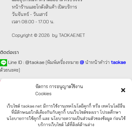
หน้าร้านและโกดังสินค้า เปิดบริการ
วันจันทร์ - วันเสาร์
เวลา 08.00 - 17.00 น.
Copyright © 2026 by TAOKAE.NET
ติดต่อเรา
Line ID :
@taokae
[พิมพ์เครื่องหมาย
@
นำหน้าคำว่า
taokae
ด้วยนะคะ]
Tel :
092-872-7229
,
099-131-3129
,
087-918-2929
จัดการ การอนุญาตใช้งาน
Cookies
E-mail :
taokae.net@gmail.com
เว็บไซต์ taokae.net มีการใช้งานเทคโนโลยีคุกกี้ หรือ เทคโนโลยีอื่น
Fax : 02-054-4244
ที่มีลักษณะใกล้เคียงกันกับคุกกี้ บนเว็บไซต์ของเรา โปรดศึกษา
นโยบายการใช้คุกกี้ และ นโยบายความเป็นส่วนตัวของข้อมูล ก่อนใช้
บริการเว็บไซต์ ได้ที่ลิงค์ด้านล่าง
รายละเอียด