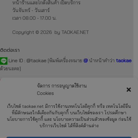
หน้าร้านและโกดังสินค้า เปิดบริการ
วันจันทร์ - วันเสาร์
เวลา 08.00 - 17.00 น.
Copyright © 2026 by TAOKAE.NET
ติดต่อเรา
Line ID :
@taokae
[พิมพ์เครื่องหมาย
@
นำหน้าคำว่า
taokae
ด้วยนะคะ]
Tel :
092-872-7229
,
099-131-3129
,
087-918-2929
จัดการ การอนุญาตใช้งาน
Cookies
E-mail :
taokae.net@gmail.com
เว็บไซต์ taokae.net มีการใช้งานเทคโนโลยีคุกกี้ หรือ เทคโนโลยีอื่น
Fax : 02-054-4244
ที่มีลักษณะใกล้เคียงกันกับคุกกี้ บนเว็บไซต์ของเรา โปรดศึกษา
นโยบายการใช้คุกกี้ และ นโยบายความเป็นส่วนตัวของข้อมูล ก่อนใช้
บริการเว็บไซต์ ได้ที่ลิงค์ด้านล่าง
รายละเอียด