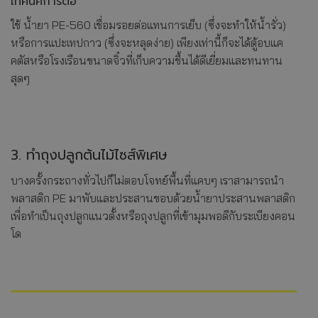
เทคนิคการต่อ
ใช้ น้ำยา PE-560 เชื่อมรอยต่อแทนการเย็บ (ซึ่งจะทำให้น้ำรั่ว)
หรือการแปะเทปกาว (ซึ่งจะหลุดง่าย) เพียงเท่านี้ก็จะได้ตู้อบแค
คตัสหรือโรงเรือนขนาดจิ๋วที่เก็บความชื้นได้ดีเยี่ยมและทนทาน
สุดๆ
3. ทำถุงปลูกต้นไม้ไซส์พิเศษ
บางครั้งกระถางทั่วไปก็ไม่ตอบโจทย์พื้นที่แคบๆ เราสามารถนำ
พลาสติก PE มาพับและประสานขอบด้วยน้ำยาประสานพลาสติก
เพื่อทำเป็นถุงปลูกแนวตั้งหรือถุงปลูกที่เข้ามุมพอดีกับระเบียงคอน
โด