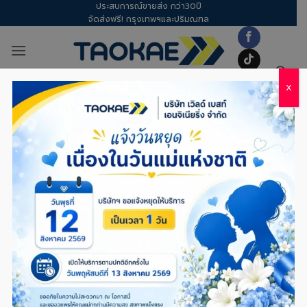
ประสบการณ์ขายส่ง กว่า30ปี
Skip
จัดส่งฟรี! กรุงเทพฯและปริมณฑล
to
content
X
น้ำยาประสานพลาสติก – พลาสติกโรง
เรือนขาดทำยังไงดี? รวมวิธีซ่อมและไอ
เดีย DIY จากเศษพลาสติกให้คุ้มค่าที่
สุด