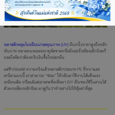
พลาสติกคลุมโรงเรือนเกรดคุณภาพ (UV)
ผืนหนึ่งราคาสูงถึงหลัก
พันบาท หลายคนพอเจอพายุพัดขาดหรือมีรอยรั่วเพียงเล็กน้อยก็
ถอดใจคิดว่าต้องควักเงินซื้อใหม่ยกผืน
แต่ช้าก่อนค่ะ! ความจริงแล้วพลาสติกประเภท PE ที่หนาและ
เหนียวแบบนี้ เราสามารถ “ซ่อม” ให้กลับมาใช้งานได้แข็งแรง
เหมือนเดิม หรือแม้แต่เอาเศษที่เหลือมา DIY เป็นของใช้ในสวนได้
ด้วยงบเพียงหลักร้อย มาดูกันว่าทำอย่างไรให้คุ้มค่าที่สุด