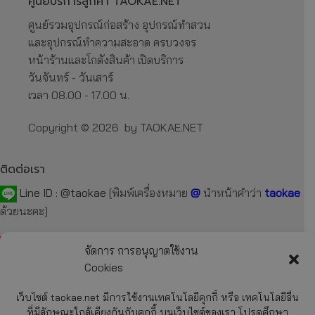
ศูนย์บริการลูกค้า TAOKAE.NET
ศูนย์รวมอุปกรณ์ก่อสร้าง อุปกรณ์ทำสวน
และอุปกรณ์ทำความสะอาด ครบวงจร
หน้าร้านและโกดังสินค้า เปิดบริการ
วันจันทร์ - วันเสาร์
เวลา 08.00 - 17.00 น.
Copyright © 2026 by TAOKAE.NET
ติดต่อเรา
Line ID :
@taokae
[พิมพ์เครื่องหมาย
@
นำหน้าคำว่า
taokae
ด้วยนะคะ]
Tel :
092-872-7229
,
099-131-3129
,
087-918-2929
จัดการ การอนุญาตใช้งาน
Cookies
E-mail :
taokae.net@gmail.com
เว็บไซต์ taokae.net มีการใช้งานเทคโนโลยีคุกกี้ หรือ เทคโนโลยีอื่น
Fax : 02-054-4244
ที่มีลักษณะใกล้เคียงกันกับคุกกี้ บนเว็บไซต์ของเรา โปรดศึกษา