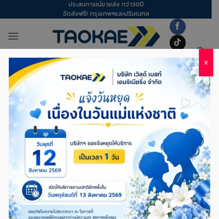
ประสบการณ์ขายส่ง กว่า30ปี
Skip
จัดส่งฟรี! กรุงเทพฯและปริมณฑล
to
content
X
TAG ARCHIVES:
วิธีซ่อมพลาสติกโรงเรือน
TOTAL2
,
น้ำยาประสานพลาสติก
,
พลาสติกคลุมโรงเรือน
น้ำยาประสานพลาสติก – พลาสติกโรงเรือน
ขาดทำยังไงดี? รวมวิธีซ่อมและไอเดีย DIY
จากเศษพลาสติกให้คุ้มค่าที่สุด
POSTED ON
24/02/2026
BY
DOW