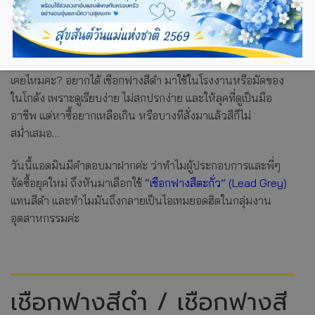
เคยไหมคะ? อยากได้ เชือกฟางสีดำ มาใช้ในโรงงานหรือมัดของ
ในโกดัง เพราะดูเรียบง่าย ไม่สกปรกง่าย และให้ลุคที่ดูเป็นมือ
อาชีพ แต่หาซื้อยากเหลือเกิน หรือบางทีสั่งมาแล้วสีก็ไม่
สม่ำเสมอ…
วันนี้แอดมินมีคำตอบมาฝากค่ะ ว่าทำไมผู้ประกอบการและพี่ๆ
จัดซื้อยุคใหม่ ถึงหันมาเลือกใช้
“เชือกฟางสีตะกั่ว” (Lead Grey)
แทนสีดำ และทำไมมันถึงกลายเป็นไอเทมยอดฮิตในกลุ่มงาน
อุตสาหกรรมค่ะ
เชือกฟางสีดำ / เชือกฟางสี