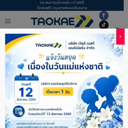
ประสบการณ์ขายส่ง กว่า30ปี
Skip
จัดส่งฟรี! กรุงเทพฯและปริมณฑล
to
content
X
เชือกฟาง – เชือกฟางสีดำหายาก?
ทำไม “สีตะกั่ว” ถึงเป็นทางเลือกที่คุ้ม
กว่าสำหรับงานอุตสาหกรรม