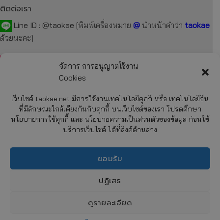
ติดต่อเรา
Line ID :
@taokae
[พิมพ์เครื่องหมาย
@
นำหน้าคำว่า
taokae
ด้วยนะคะ]
Tel :
092-872-7229
,
099-131-3129
,
087-918-2929
จัดการ การอนุญาตใช้งาน
Cookies
E-mail :
taokae.net@gmail.com
เว็บไซต์ taokae.net มีการใช้งานเทคโนโลยีคุกกี้ หรือ เทคโนโลยีอื่น
Fax : 02-054-4244
ที่มีลักษณะใกล้เคียงกันกับคุกกี้ บนเว็บไซต์ของเรา โปรดศึกษา
นโยบายการใช้คุกกี้ และ นโยบายความเป็นส่วนตัวของข้อมูล ก่อนใช้
บริการเว็บไซต์ ได้ที่ลิงค์ด้านล่าง
รายละเอียด
เกี่ยวกับบริษัทฯ
ยอมรับ
การสั่งซื้อสินค้า
CHATY
การชำระค่าสินค้า
ปฏิเสธ
การจัดส่งสินค้า
HIDE
นโยบายความเป็นส่วนตัวของข้อมูล (Privacy Policy)
ดูรายละเอียด
นโยบายการใช้คุกกี้ (Cookies Policy)