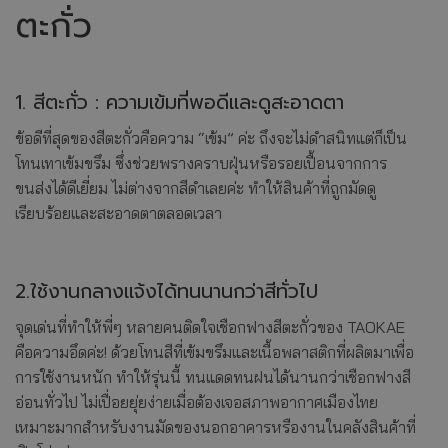
ตะกั่ว
1. สีตะกั่ว : ความเข้มที่พอดีและดูสะอาดตา
ข้อดีที่สุดของสีตะกั่วคือความ “เข้ม” ค่ะ ถึงจะไม่ดำสนิทแต่ก็เป็น
โทนเทาเข้มขรึม ซึ่งช่วยพรางคราบฝุ่นหรือรอยเปื้อนจากการ
ขนส่งได้ดีเยี่ยม ไม่ต่างจากสีดำเลยค่ะ ทำให้สินค้าที่ถูกมัดดู
เรียบร้อยและสะอาดตาตลอดเวลา
2.ใช้งานกลางแจ้งได้ทนนานกว่าสีทั่วไป
จุดเด่นที่ทำให้พี่ๆ หลายคนติดใจเชือกฟางสีตะกั่วของ TAOKAE
คือความอึดค่ะ! ด้วยโทนสีที่เข้มขรึมและเนื้อพลาสติกที่ผลิตมาเพื่อ
การใช้งานหนัก ทำให้รุ่นนี้ ทนแดดทนฝนได้นานกว่าเชือกฟางสี
อ่อนทั่วไป ไม่เปื่อยยุ่ยง่ายเมื่อต้องเจอสภาพอากาศเมืองไทย
เหมาะมากสำหรับงานมัดของนอกอาคารหรืองานในคลังสินค้าที่