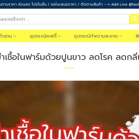
ถามราคา ส่วนลด โปรโมชั่น / ขอใบเสนอราคา / ติดตามสินค้า --> Add Line @ta
ทำสวน
อุปกรณ์เซฟตี้
อุปกรณ์ทำความสะอาด
ส
่าเชื้อในฟาร์มด้วยปูนขาว ลดโรค ลดกลิ