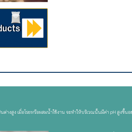
นด่างสูง เมื่อโรยหรือผสมน้ำใช้งาน จะทำให้บริเวณนั้นมีค่า pH สูงขึ้นอ