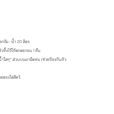
ลกรัม : น้ำ 20 ลิตร
ล้วทิ้งไว้ให้ตกตะกอน 1 คืน
“น้ำใสๆ” ส่วนบนมาฉีดพ่น (ช่วยป้องกันหัว
ยตรงใส่สัตว์