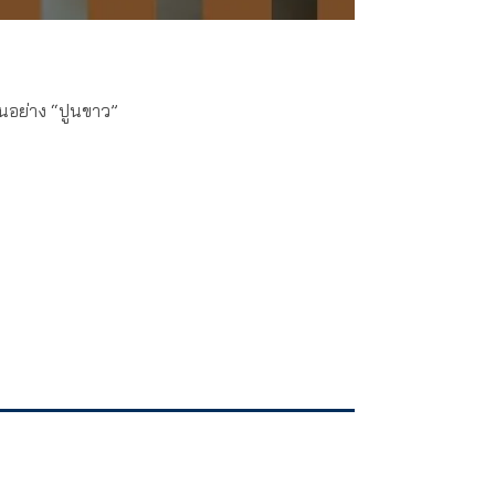
านอย่าง “ปูนขาว”