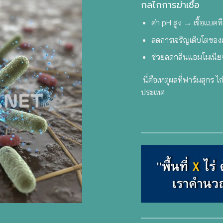
กลไกการฆ่าเชื้อ
ค่า pH สูง → เชื้อแบคทีเ
ลดการเจริญเติบโตของเ
ช่วยลดกลิ่นแอมโมเนีย
นี่คือเหตุผลที่ฟาร์มสุกร ไ
ประเทศ