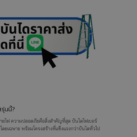
่นนี้?
ยไฟ ความปลอดภัยคือสิ่งสำคัญที่สุด บันไดไฟเบอร์
โดยเฉพาะ พร้อมโครงสร้างที่แข็งแรงกว่าบันไดทั่วไป