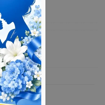
ฟและกันลื่นอย่างดี
ดสนิม