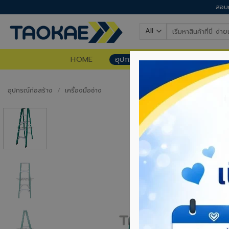
Skip
สอบถ
to
Search
content
for:
HOME
อุปกรณ์ก่อสร้าง
อุปกรณ์ท
อุปกรณ์ก่อสร้าง
/
เครื่องมือช่าง