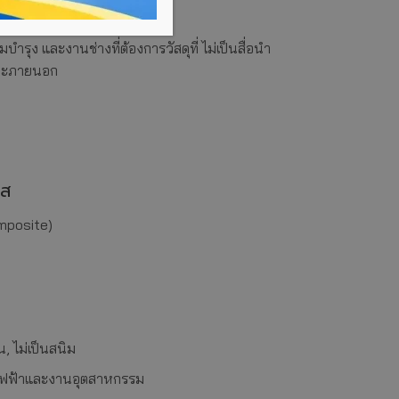
ษ 3.03 มม.
ุง และงานช่างที่ต้องการวัสดุที่ ไม่เป็นสื่อนำ
และภายนอก
าส
omposite)
น, ไม่เป็นสนิม
ไฟฟ้าและงานอุตสาหกรรม