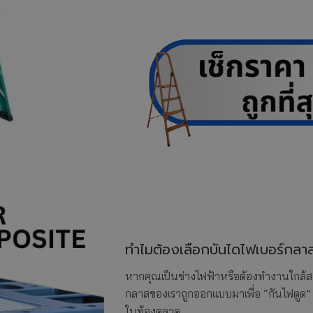
ทำไมต้องเลือกบันไดไฟเบอร์กลาสรุ
หากคุณเป็นช่างไฟฟ้าหรือต้องทำงานใกล้สา
กลาสของเราถูกออกแบบมาเพื่อ “กันไฟดูด” 
ในท้องตลาด