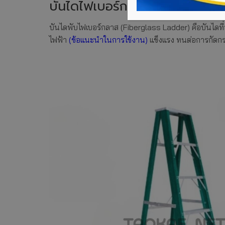
บันไดไฟเบอร์กลาส NEWCON (ทร
บันไดพับไฟเบอร์กลาส (Fiberglass Ladder) คือบันไดที
ไฟฟ้า
(ข้อแนะนำในการใช้งาน)
แข็งแรง ทนต่อการกัดก