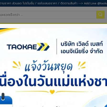
ามราคา ส่วนลด โปรโมชั่น / ขอใบเสนอราคา / ติดตามสินค้า --> Add Line @taok
ำสวน
อุปกรณ์เซฟตี้
อุปกรณ์ทำความสะอาด
สิ
บันไดไฟเบอร์กลาส
ปลอดภัยสูงสุดสำหรับช่างไฟ! บันไดไฟเบอร์กลาส 
ต้านกระแสไฟฟ้า 100%: โครงสร้างฉนวนกัน
หนาพิเศษ 3.03 มม.: ขาบันไดไฟเบอร์กลาสหนา
รับน้ำหนักได้ 150 กก.: ขั้นเหยียบอลูมิเนียมห