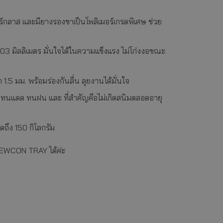
อร์กลาส และมียางรองขาเป็นโพลิเมอร์เกรดพิเศษ ช่วย
.03 มิลลิเมตร มั่นใจได้ในความแข็งแรง ไม่โก่งงอขณะ
 1.5 มม. พร้อมร่องกันลื่น ลุยงานได้มั่นใจ
ทนแดด ทนฝน และ ที่สำคัญคือไม่เกิดสนิมตลอดอายุ
ดถึง 150 กิโลกรัม
WCON TRAY ได้ค่ะ