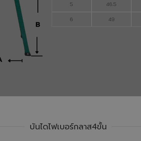
5
46.5
6
49
บันไดไฟเบอร์กลาส4ขั้น