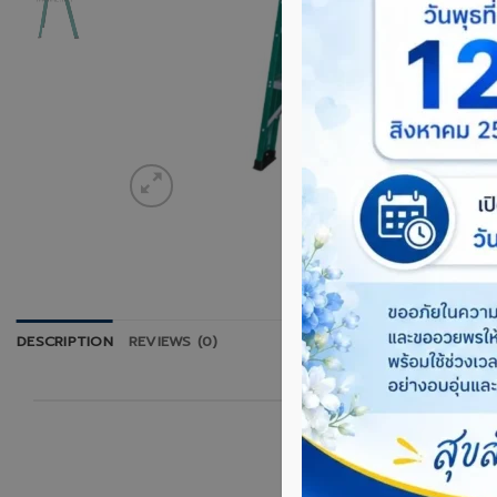
DESCRIPTION
REVIEWS (0)