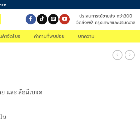
okae
ประสบการณ์ขายส่ง กว่า30ปี
จัดส่งฟรี! กรุงเทพฯและปริมณฑล
ินค้าจัดโปร
คำถามที่พบบ่อย
บทความ
ตาย และ ล้อมีเบรค
ป้น