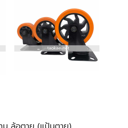
ีเทน ล้อตาย (แป้นตาย)