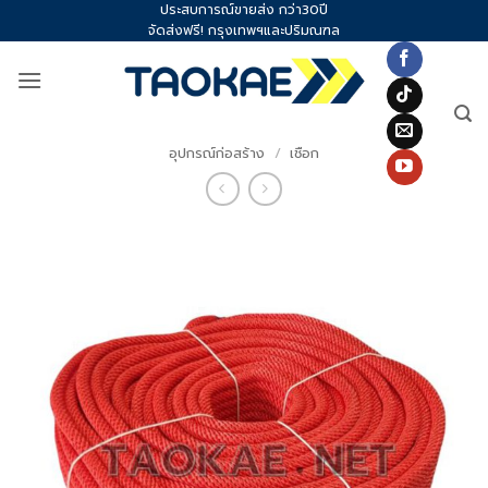
ประสบการณ์ขายส่ง กว่า30ปี
Skip
จัดส่งฟรี! กรุงเทพฯและปริมณฑล
to
content
อุปกรณ์ก่อสร้าง
/
เชือก