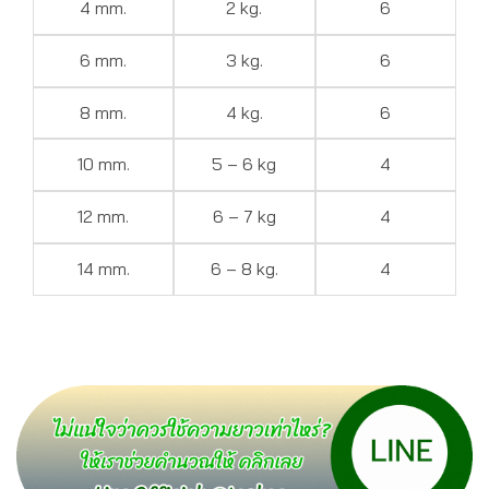
4 mm.
2 kg.
6
6 mm.
3 kg.
6
8 mm.
4 kg.
6
10 mm.
5 – 6 kg
4
12 mm.
6 – 7 kg
4
14 mm.
6 – 8 kg.
4