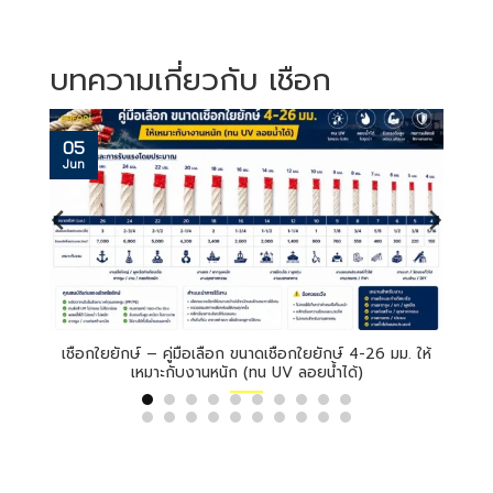
บทความเกี่ยวกับ เชือก
26
25
Mar
Mar
ม. ให้
ป้องกันขโมยขึ้นบ้านช่วงสงกรานต์! Complete Guide ใช้
ค่าไ
สแลน และ มุ้ง 2 สี พรางตาขโมย-กันสัตว์ร้ายเข้าบ้าน