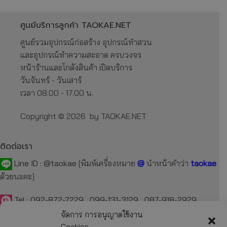
ศูนย์บริการลูกค้า TAOKAE.NET
ศูนย์รวมอุปกรณ์ก่อสร้าง อุปกรณ์ทำสวน
และอุปกรณ์ทำความสะอาด ครบวงจร
หน้าร้านและโกดังสินค้า เปิดบริการ
วันจันทร์ - วันเสาร์
เวลา 08.00 - 17.00 น.
Copyright © 2026 by TAOKAE.NET
ติดต่อเรา
Line ID :
@taokae
[พิมพ์เครื่องหมาย
@
นำหน้าคำว่า
taokae
ด้วยนะคะ]
Tel :
092-872-7229
,
099-131-3129
,
087-918-2929
จัดการ การอนุญาตใช้งาน
E-mail :
taokae.net@gmail.com
Cookies