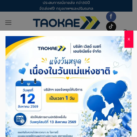
ประสบการณ์ขายส่ง กว่า30ปี
Skip
จัดส่งฟรี! กรุงเทพฯและปริมณฑล
to
content
X
อุปกรณ์เซฟตี้
/
ตาข่ายเซฟตี้