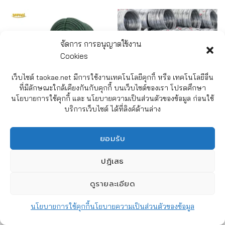
จัดการ การอนุญาตใช้งาน
Cookies
เว็บไซต์ taokae.net มีการใช้งานเทคโนโลยีคุกกี้ หรือ เทคโนโลยีอื่น
ที่มีลักษณะใกล้เคียงกันกับคุกกี้ บนเว็บไซต์ของเรา โปรดศึกษา
นโยบายการใช้คุกกี้ และ นโยบายความเป็นส่วนตัวของข้อมูล ก่อนใช้
บริการเว็บไซต์ ได้ที่ลิงค์ด้านล่าง
เชือกไนล่อน
ลวดชุบสังกะสี
ยอมรับ
CHATY
ศูนย์บริการลูกค้า TAOKAE.NET
ปฏิเสธ
ศูนย์รวมอุปกรณ์ก่อสร้าง อุปกรณ์ทำสวน
HIDE
ดูรายละเอียด
และอุปกรณ์ทำความสะอาด ครบวงจร
หน้าร้านและโกดังสินค้า เปิดบริการ
นโยบายการใช้คุกกี้
นโยบายความเป็นส่วนตัวของข้อมูล
วันจันทร์ - วันเสาร์