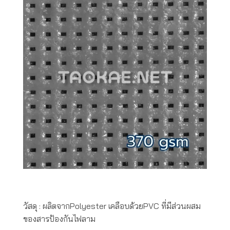
วัสดุ : ผลิตจากPolyester เคลือบด้วยPVC ที่มีส่วนผสม
ของสารป้องกันไฟลาม