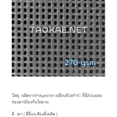
วัสดุ : ผลิตจากPolyester เคลือบด้วยPVC ที่มีส่วนผสม
ของสารป้องกันไฟลาม
สี : เทา ( สีอื่นๆ ต้องสั่งผลิต )