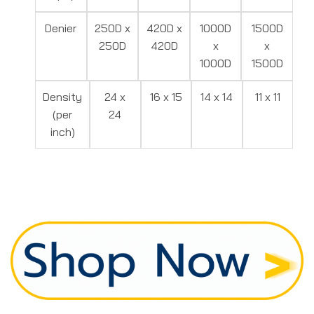
Denier
250D x
420D x
1000D
1500D
250D
420D
x
x
1000D
1500D
Density
24 x
16 x 15
14 x 14
11 x 11
(per
24
inch)