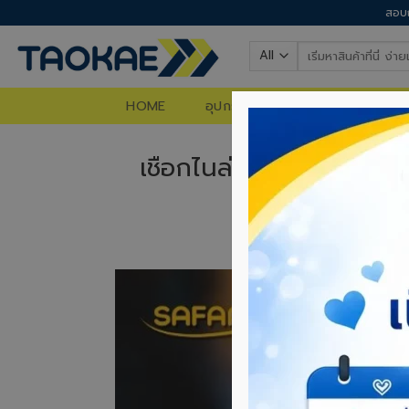
Skip
สอบถ
to
Search
content
for:
HOME
อุปกรณ์ก่อสร้าง
อุปกรณ์ท
เชือกไนล่อน – ใช้เชือกไ