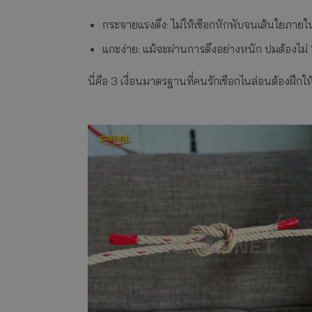
กระจายแรงดึง: ไม่ให้เชือกหักพับจนเส้นใยภาย
แกะง่าย: แม้จะผ่านการดึงอย่างหนัก ปมต้องไม่ “
นี่คือ 3 เงื่อนมาตรฐานที่คนรักเชือกไนล่อนต้องฝึกใ