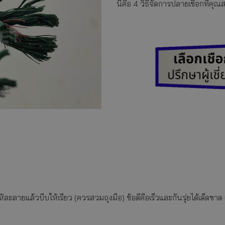
นี่คือ 4 วิธีจัดการปลายเชือกที่
ให้ละลายแล้วบีบให้เรียว (ควรสวมถุงมือ) ข้อดีคือเร็วและกันรุ่ยได้เด็ดข