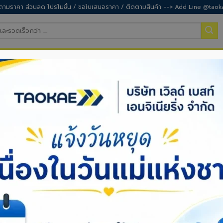
ามราคา ส่วนลด โปรโมชั่น / ขอใบเสนอราคา / ติดตามสินค้า --> Add Line @taok
ำสวน
อุปกรณ์เซฟตี้
อุปกรณ์ทำความสะอาด
สิ
นล่อนให้เหมือนมือโปร! รวม 3 เงื่อนยอด
เชือกไม่ให้รุ่ย