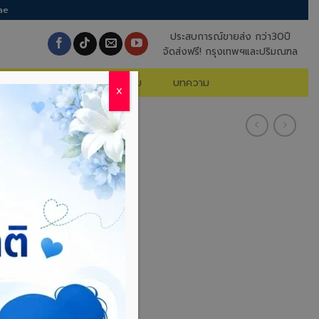
ae
ประสบการณ์ขายส่ง กว่า30ปี
จัดส่งฟรี! กรุงเทพฯและปริมณฑล
นค้าจัดโปร
คำถามที่พบบ่อย
บทความ
X