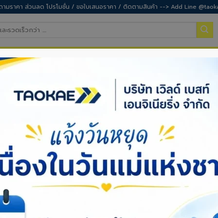
ามราคา ส่วนลด โปรโมชั่น / ขอใบเสนอราคา / ติดตามสินค้า --> Add Line @taok
ำสวน
อุปกรณ์เซฟตี้
อุปกรณ์ทำความสะอาด
สิ
รถเข็นปูน
รถเข็นปูนล้อเดี่ยว
รถเข็นปูนล้อคู่
กระบะหนา 0.8 – 1.2 มม.
โครงสร้างทำจากเหล็กแป๊บ
ล้อแม็ก แข็งแรง