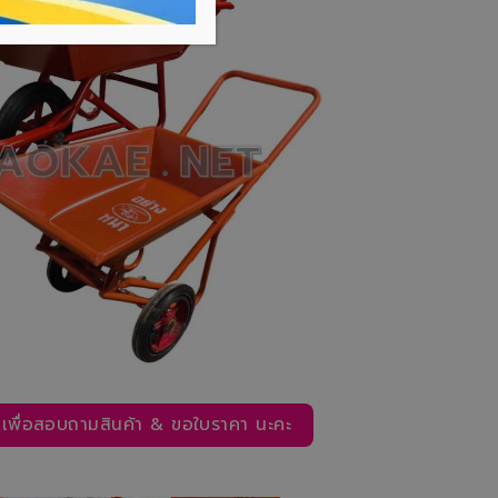
ี่! เพื่อสอบถามสินค้า & ขอใบราคา นะคะ